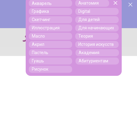
Анатомия
Акварель
У нас День Рождения! Всем скидки на обучение!
Поиск
Графика
Digital
Подробнее
Скетчинг
Для детей
Иллюстрация
Для начинающих
Масло
Теория
Поиск
Акрил
История искусств
Пастель
Академия
Гуашь
Абитуриентам
Рисунок