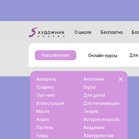
Онлайн-курсы
Для детей
О школе
Бесплатно
Бл
Для 
Направления
Онлайн-курсы
Акварель
Анатомия
Графика
Digital
Скетчинг
Для детей
Иллюстрация
Для начинающих
Масло
Теория
Акрил
История искусств
Пастель
Академия
Гуашь
Абитуриентам