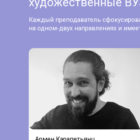
художественные ВУ
Каждый преподаватель сфокусиров
на одном-двух направлениях и имее
Армен Карапетьянц