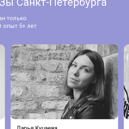
Зы Санкт-Петербурга
ан только
т опыт 5+ лет
Дарья Куцаева