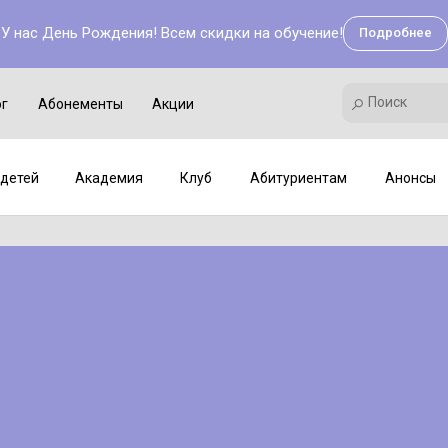
У нас День Рождения! Всем скидки на обучение!
Подробнее
Поиск
Академия
Клуб
Мастер-классы
Поиск
ог
Абонементы
Акции
детей
Академия
Клуб
Абитуриентам
Анонсы