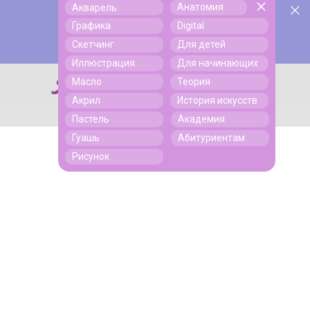
Анатомия
Акварель
У нас День Рождения! Всем скидки на обучение!
Поиск
Графика
Digital
Подробнее
Скетчинг
Для детей
Иллюстрация
Для начинающих
Масло
Теория
Поиск
Акрил
История искусств
Пастель
Академия
Гуашь
Абитуриентам
Рисунок