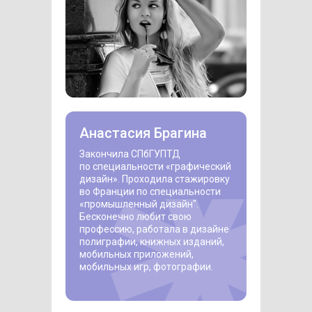
Анастасия Брагина
Закончила СПбГУПТД
по специальности «‎графический
дизайн»‎. Проходила стажировку
во Франции по специальности
«‎промышленный дизайн"‎.
Бесконечно любит свою
профессию, работала в дизайне
полиграфии, книжных изданий,
мобильных приложений,
мобильных игр, фотографии.