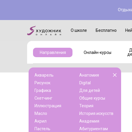
Отдыха
Онлайн-курсы
Для детей
О школе
Бесплатно
Не
Д
Направления
Онлайн-курсы
де
Акварель
Анатомия
Рисунок
Digital
Графика
Для детей
Скетчинг
Общие курсы
Иллюстрация
Теория
Масло
История искусств
Акрил
Академия
Пастель
Абитуриентам