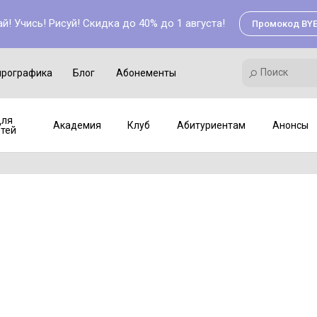
й! Учись! Рисуй! Скидка до 40% до 1 августа!
Промокод BYE
Поиск
Академия
Клуб
Мастер-классы
Поиск
йрографика
Блог
Абонементы
ля
Академия
Клуб
Абитуриентам
Анонсы
тей