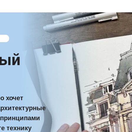
С
ный
о хочет
архитектурные
с принципами
е технику