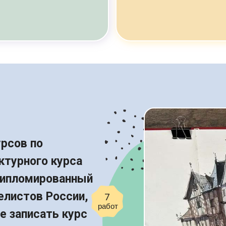
урсов по
ктурного курса
дипломированный
елистов России,
7
работ
е записать курс