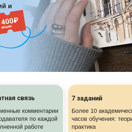
ий и
 400₽
 акции
тная связь
7 заданий
менные комментарии
Более 10 академичес
одавателя по каждой
часов обучения: теор
лненной работе
практика