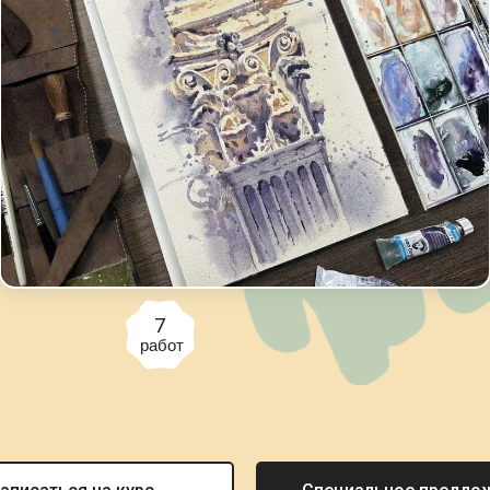
7
работ