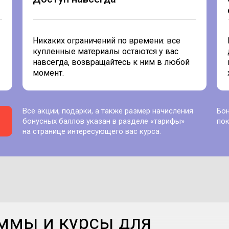
Никаких ограничений по времени: все
купленные материалы остаются у вас
навсегда, возвращайтесь к ним в любой
момент.
Все акции, подарки, а также размер начисления
Бо
бонусных баллов указан в разделе «тарифы»
пок
на странице интересующего вас курса.
ммы и курсы для