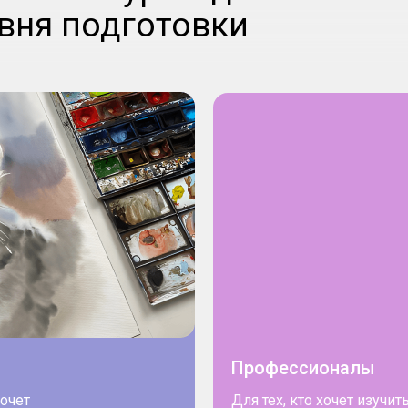
вня подготовки
Профессионалы
хочет
Для тех, кто хочет изуч