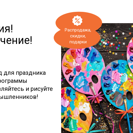
ия!
Распродажа,
скидки,
чение!
подарки
д для праздника
программы
ляйтесь и рисуйте
мышленников!