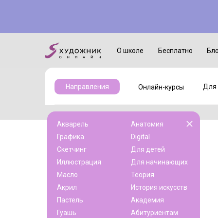
Онлайн-курсы
Для детей
О школе
Бесплатно
Бл
Для 
Направления
Онлайн-курсы
Акварель
Анатомия
Графика
Digital
Скетчинг
Для детей
Иллюстрация
Для начинающих
Масло
Теория
Акрил
История искусств
Пастель
Академия
Гуашь
Абитуриентам