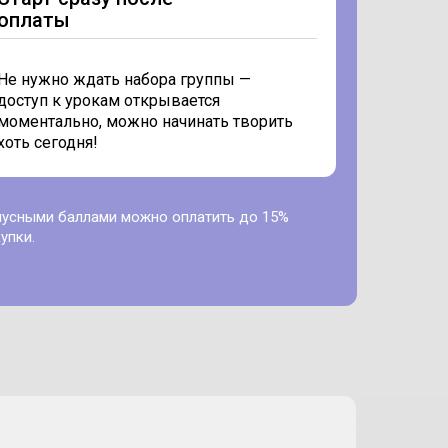
оплаты
Не нужно ждать набора группы —
доступ к урокам открывается
моментально, можно начинать творить
хоть сегодня!
нусными баллами можно оплатить до 15%
упки.