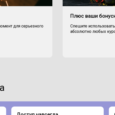
Плюс ваши бонус
момент для серьезного
Спешите использовать
абсолютно любых курс
а
Доступ навсегда