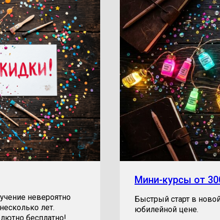
Мини-курсы от 30
учение невероятно
Быстрый старт в новой
несколько лет.
юбилейной цене.
олютно бесплатно!