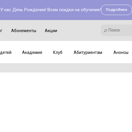
У нас День Рождения! Всем скидки на обучение!
Подробнее
Поиск
Академия
Клуб
Мастер-классы
Поиск
ог
Абонементы
Акции
детей
Академия
Клуб
Абитуриентам
Анонсы