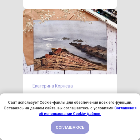
Екатерина Корнева
Мастер-класс по акварельной
Сайт использует Cookie-файлы для обеспечения всех его функций.
живописи «Морские скалы»
Оставаясь на данном сайте, вы соглашаетесь с условиями
Соглашения
У НАС ДЕНЬ РОЖДЕНИЯ! ВСЕМ СКИДКИ НА ОБУЧЕНИЕ!
об использовании Cookie-файлов.
СОГЛАШАЮСЬ
ПОДРОБНЕЕ