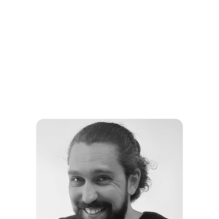
Все преподаватели
закончили ведущие
художественные ВУЗы
Санкт-Петербурга
Каждый преподаватель сфокусирован
только на одном-двух направлениях
и имеет опыт 5+ лет