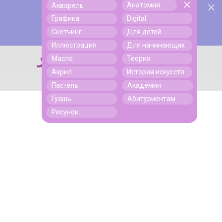
Анатомия
Акварель
У нас День Рождения! Всем скидки на обучение!
Поиск
Графика
Digital
Подробнее
Скетчинг
Для детей
Иллюстрация
Для начинающих
Масло
Теория
Поиск
Акрил
История искусств
Пастель
Академия
Гуашь
Абитуриентам
Рисунок