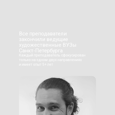
Все преподаватели
закончили ведущие
художественные ВУЗы
Санкт-Петербурга
Каждый преподаватель сфокусирован
только на одном-двух направлениях
и имеет опыт 5+ лет