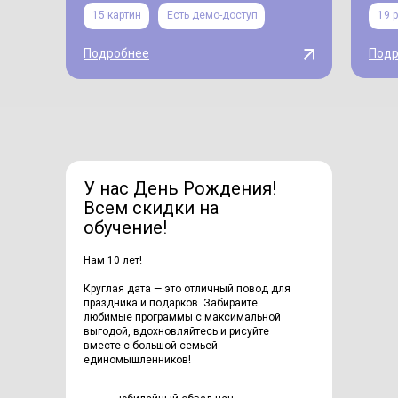
15 картин
Есть демо-доступ
19 
Подробнее
Подр
У нас День Рождения!
Всем скидки на
обучение!
Нам 10 лет!
Круглая дата — это отличный повод для
праздника и подарков. Забирайте
любимые программы с максимальной
выгодой, вдохновляйтесь и рисуйте
вместе с большой семьей
единомышленников!