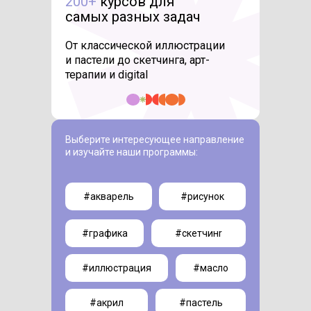
200+
курсов для
самых разных задач
От классической иллюстрации
и пастели до скетчинга, арт-
терапии и digital
Выберите интересующее направление
и изучайте наши программы:
#акварель
#рисунок
#графика
#cкетчинr
#иллюстрация
#масло
#акрил
#пастель