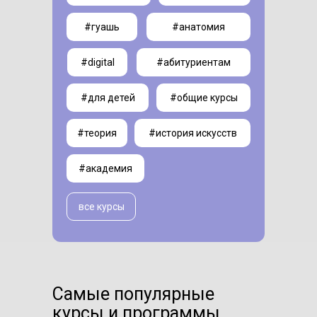
#гуашь
#анатомия
#digital
#абитуриентам
#для детей
#общие курсы
#теория
#история искусств
#академия
все курсы
Самые популярные
курсы и программы