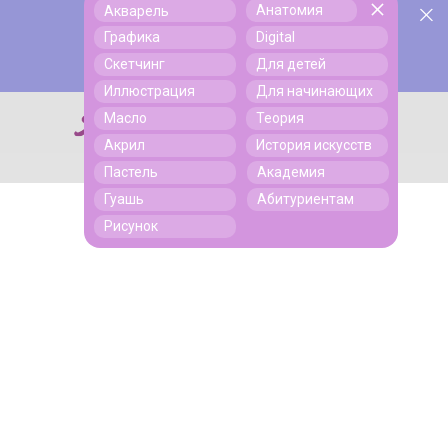
Анатомия
Акварель
У нас День Рождения! Всем скидки на обучение!
Поиск
Графика
Digital
Подробнее
Скетчинг
Для детей
Иллюстрация
Для начинающих
Масло
Теория
Поиск
Акрил
История искусств
Пастель
Академия
Гуашь
Абитуриентам
Рисунок