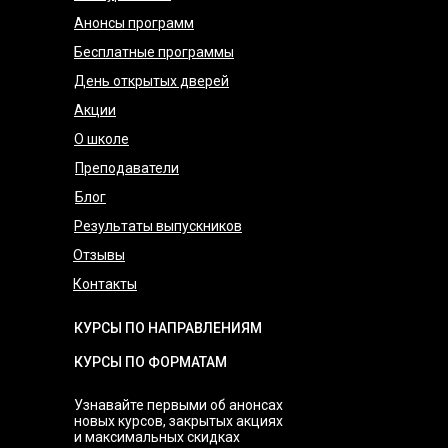
Дизайнер. Работы находятся в фондах
факультет изобразительного
Академии Художеств им. И. Е. Репина
Анонсы программ
искусства и народных ремесел МГОУ
и в частных коллекциях.
по специальности «Педагогическое
Бесплатные программы
Победитель конкурса «Мой пленэр»
образование».
(2018).
День открытых дверей
В 2020 создала свой первый онлайн-
курс для абитуриентов.
Акции
С 2019 по 2023 гг работала
методистом и преподавателем
О школе
Подробнее
в художественной школе,
Преподаватели
преподавала историю искусства,
композицию и скульптуру, готовила
Блог
учеников к поступлению в вузы.
Результаты выпускников
Отзывы
Подробнее
Контакты
КУРСЫ ПО НАПРАВЛЕНИЯМ
КУРСЫ ПО ФОРМАТАМ
Узнавайте первыми об анонсах
новых курсов, закрытых акциях
и максимальных скидках