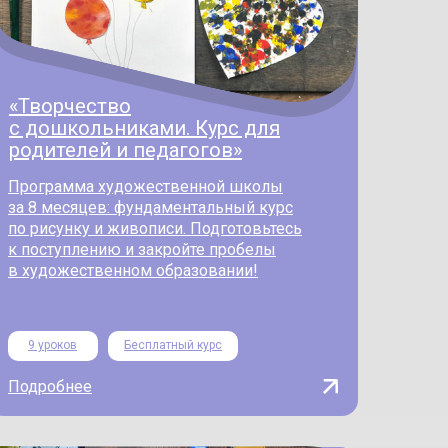
«Творчество
с дошкольниками. Курс для
родителей и педагогов»
Программа художественной школы
за 8 месяцев: фундаментальный курс
по рисунку и живописи. Подготовьтесь
к поступлению и закройте пробелы
в художественном образовании!
9 уроков
Бесплатный курс
Подробнее