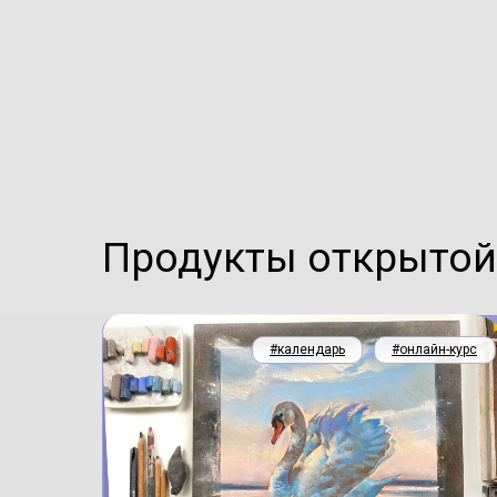
Продукты открыто
#календарь
#онлайн-курс