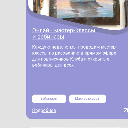
Онлайн мастер-классы
и вебинары
Каждую неделю мы проводим мастер-
классы по рисованию в прямом эфире
для подписчиков Клуба и открытые
вебинары для всех
Вебинары
Мастер-классы
Подробнее