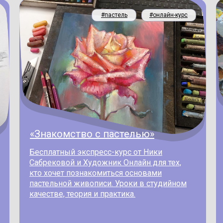
#пастель
#онлайн-курс
«Знакомство с пастелью»
Бесплатный экспресс-курс от Ники
Сабрековой и Художник Онлайн для тех,
кто хочет познакомиться основами
пастельной живописи. Уроки в студийном
качестве, теория и практика.