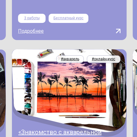
3 работы
Бесплатный курс
Подробнее
#акварель
#онлайн-курс
«Знакомство с акварельной