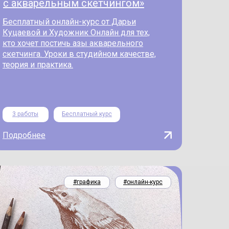
с акварельным скетчингом»
Бесплатный онлайн-курс от Дарьи
Куцаевой и Художник Онлайн для тех,
кто хочет постичь азы акварельного
скетчинга. Уроки в студийном качестве,
теория и практика.
3 работы
Бесплатный курс
Подробнее
#графика
#онлайн-курс