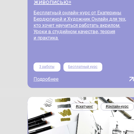
живописью»
Бесплатный онлайн-курс от Екатерины
Бердюгиной и Художник Онлайн для тех,
кто хочет научиться работать акрилом.
Уроки в студийном качестве, теория
и практика.
3 работы
Бесплатный курс
Подробнее
#скетчинг
#онлайн-курс