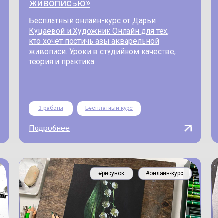
живописью»
Бесплатный онлайн-курс от Дарьи
Куцаевой и Художник Онлайн для тех,
кто хочет постичь азы акварельной
живописи. Уроки в студийном качестве,
теория и практика.
3 работы
Бесплатный курс
Подробнее
#рисунок
#онлайн-курс