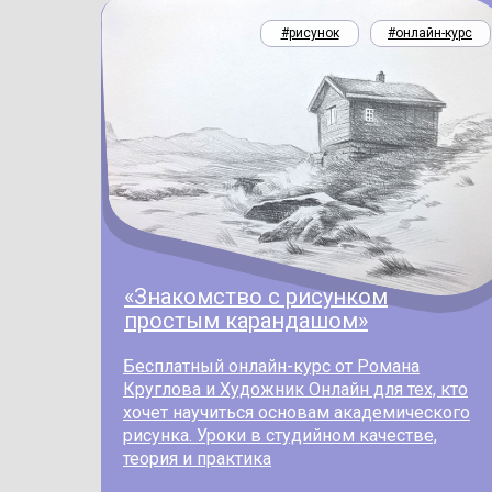
#рисунок
#онлайн-курс
«Знакомство с рисунком
простым карандашом»
Бесплатный онлайн-курс от Романа
Круглова и Художник Онлайн для тех, кто
хочет научиться основам академического
рисунка. Уроки в студийном качестве,
теория и практика