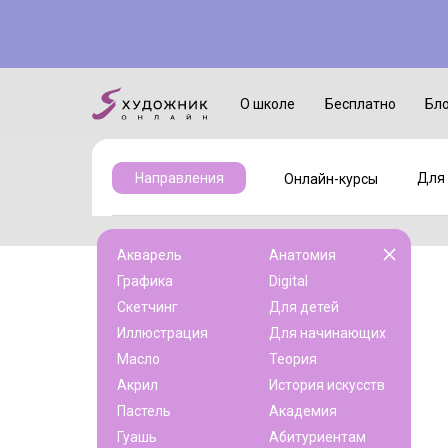
Онлайн-курсы
Для детей
О школе
Бесплатно
Бл
Для 
Направления
Онлайн-курсы
Акварель
Анатомия
Графика
Digital
Скетчинг
Для детей
Иллюстрация
Для начинающих
Масло
Теория
Акрил
История искусств
Пастель
Академия
Гуашь
Абитуриентам