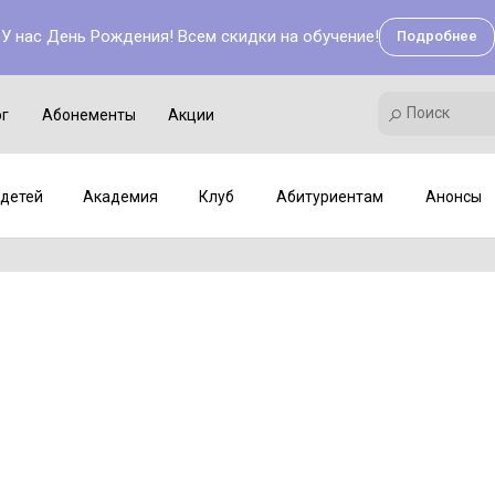
У нас День Рождения! Всем скидки на обучение!
Подробнее
Поиск
Академия
Клуб
Мастер-классы
Поиск
ог
Абонементы
Акции
детей
Академия
Клуб
Абитуриентам
Анонсы