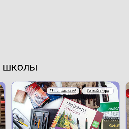
й школы
#8 направлений
#онлайн-курс