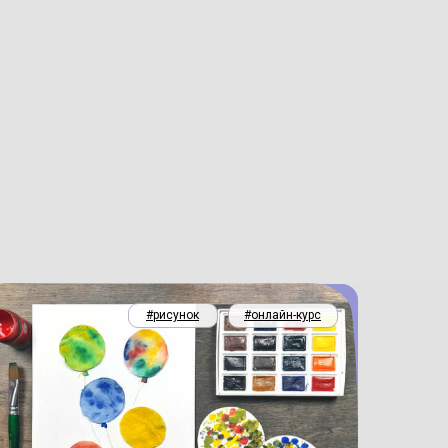
#рисунок
#онлайн-курс