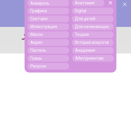
Анатомия
Акварель
У нас День Рождения! Всем скидки на обучение!
Поиск
Графика
Digital
Подробнее
Скетчинг
Для детей
Иллюстрация
Для начинающих
Масло
Теория
Поиск
Акрил
История искусств
Пастель
Академия
Гуашь
Абитуриентам
Рисунок