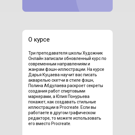
*для тарифа
с обратной связью
О курсе
Три преподавателя школы Художник
Онлайн записали обновленный курс по
современным направлениям и
жанрам фэшн-иллюстрации. На курсе
Дарья Куцаева научит вас писать
акварелью скетчи в стиле фэшн,
Полина Абдулаева раскроет секреты
создания работ спиртовыми
маркерами, а Юлия Понурьева
покажет, как создавать стильные
иллюстрации в Procreate. Если вы
работаете в другом графическом
редакторе, то можете использовать
его вместо Procreate.