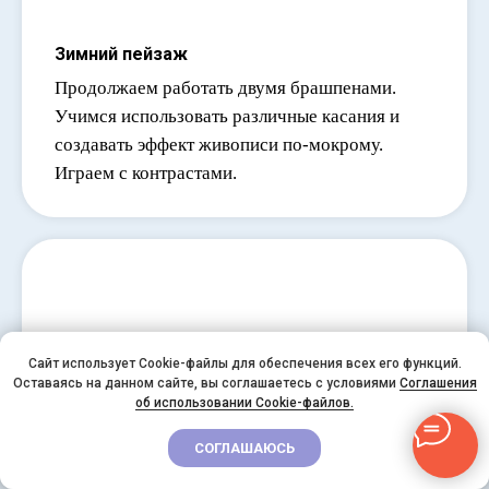
Зимний пейзаж
Продолжаем работать двумя брашпенами.
Учимся использовать различные касания и
создавать эффект живописи по-мокрому.
Играем с контрастами.
Сайт использует Cookie-файлы для обеспечения всех его функций.
Оставаясь на данном сайте, вы соглашаетесь с условиями
О
ТДЫХАЙ! УЧИСЬ! РИСУЙ!
Соглашения
об использовании Cookie-файлов.
СКИДКА ДО 40%
ДО 20 ИЮЛЯ
3 ПРОМОКОДА
СОГЛАШАЮСЬ