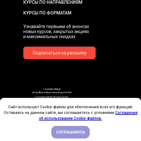
КУРСЫ ПО НАПРАВЛЕНИЯМ
КУРСЫ ПО ФОРМАТАМ
Узнавайте первыми об анонсах
новых курсов, закрытых акциях
и максимальных скидках
Подписаться на рассылку
Политика
конфиденциальности
Пользовательское
соглашение
Договор-оферта
Сайт использует Cookie-файлы для обеспечения всех его функций.
Соглашения об использовании Cookie-файлов
Оставаясь на данном сайте, вы соглашаетесь с условиями
Соглашения
У НАС ДЕНЬ РОЖДЕНИЯ! ВСЕМ СКИДКИ НА ОБУЧЕНИЕ!
об использовании Cookie-файлов.
Согласие на обработку персональных данных
© 2016-2026 Школа «Художник Онлайн» -
СОГЛАШАЮСЬ
ПОДРОБНЕЕ
курсы рисования, бесплатные уроки и мастер
классы