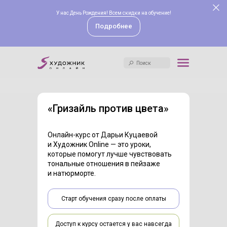
Анатомия
Акварель
У нас День Рождения! Всем скидки на обучение!
Поиск
Графика
Digital
Подробнее
Скетчинг
Для детей
Иллюстрация
Для начинающих
Масло
Теория
Поиск
Акрил
История искусств
Пастель
Академия
Гуашь
Абитуриентам
«Гризайль против цвета»
Рисунок
Онлайн-курс от Дарьи Куцаевой
и Художник Online — это уроки,
которые помогут лучше чувствовать
тональные отношения в пейзаже
и натюрморте.
Старт обучения сразу после оплаты
Доступ к курсу остается у вас навсегда