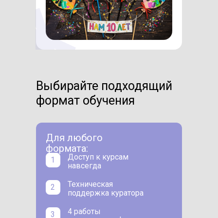
Выбирайте подходящий
формат обучения
Для любого
формата:
Доступ к курсам
1
навсегда
Техническая
2
поддержка куратора
4 работы
3