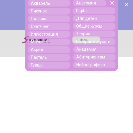
Анатомия
Акварель
Отдыхай! Учись! Рисуй! Скидка до 40% до 1 августа!
Поиск
Digital
Рисунок
Промокод BYEJULY
Для детей
Графика
Общие курсы
Скетчинг
Теория
Иллюстрация
Поиск
История искусств
Масло
Академия
Акрил
Абитуриентам
Пастель
Нейрографика
Гуашь