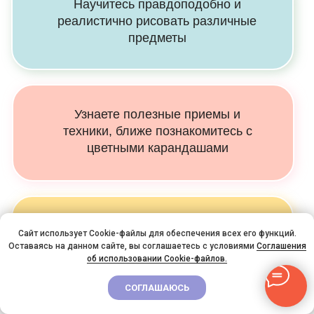
Научитесь правдоподобно и
реалистично рисовать различные
предметы
Узнаете полезные приемы и
техники, ближе познакомитесь с
цветными карандашами
Научитесь передавать форму и
Сайт использует Cookie-файлы для обеспечения всех его функций.
фактуру природных и
Оставаясь на данном сайте, вы соглашаетесь с условиями
О
ТДЫХАЙ! УЧИСЬ! РИСУЙ!
Соглашения
рукотворных объектов
об использовании Cookie-файлов.
СКИДКА 40%
ДО 1 АВГУСТА
ПРОМОКОД BYEJULY
СОГЛАШАЮСЬ