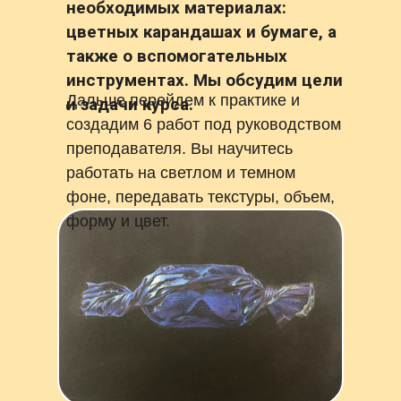
необходимых материалах:
цветных карандашах и бумаге, а
также о вспомогательных
инструментах. Мы обсудим цели
Дальше перейдем к практике и
и задачи курса.
создадим 6 работ под руководством
преподавателя. Вы научитесь
работать на светлом и темном
фоне, передавать текстуры, объем,
форму и цвет.