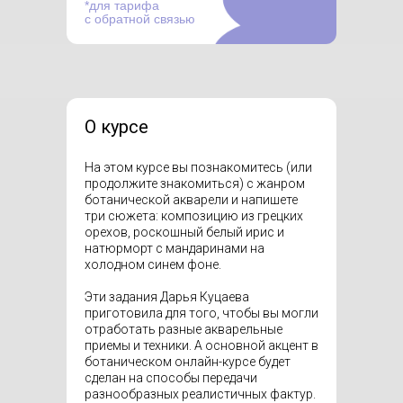
*для тарифа
с обратной связью
О курсе
На этом курсе вы познакомитесь (или
продолжите знакомиться) с жанром
ботанической акварели и напишете
три сюжета: композицию из грецких
орехов, роскошный белый ирис и
натюрморт с мандаринами на
холодном синем фоне.
Эти задания Дарья Куцаева
приготовила для того, чтобы вы могли
отработать разные акварельные
приемы и техники. А основной акцент в
ботаническом онлайн-курсе будет
сделан на способы передачи
разнообразных реалистичных фактур.