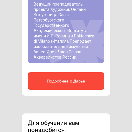
Ведущий преподаватель
проекта Художник Онлайн.
Выпускница Санкт-
Петербургского
Государственного
Академического Института
имени И. Е. Репина и Politecnico
di Milano (Италия). Преподает
изобразительное искусство
более 7 лет. Член Союза
Акварелистов России.
Подробнее о Дарье
Для обучения вам
понадобится: