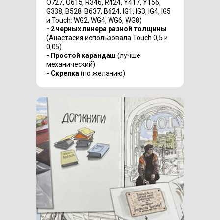
O727, O615, R346, R424, Y417, Y156,
G338, B528, B637, B624, IG1, IG3, IG4, IG5
и Touch: WG2, WG4, WG6, WG8)
- 2 черных линера разной толщины
(Анастасия использовала Touch 0,5 и
0,05)
- Простой карандаш
(лучше
механический)
- Скрепка
(по желанию)