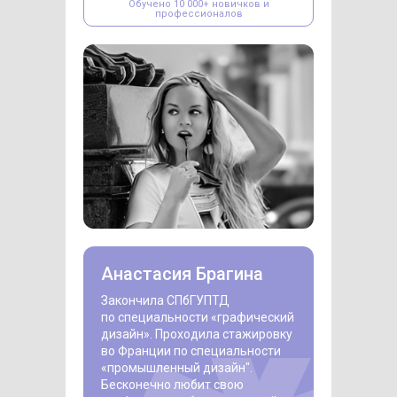
Обучено 10 000+ новичков и
профессионалов
Анастасия Брагина
Закончила СПбГУПТД
по специальности «‎графический
дизайн»‎. Проходила стажировку
во Франции по специальности
«‎промышленный дизайн"‎.
Бесконечно любит свою