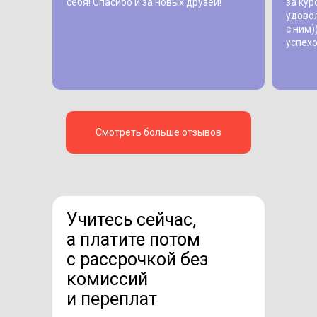
себя! Спасибо и за новых друзей!
за кур
удовол
с ним)
успехо
Смотреть больше отзывов
Учитесь сейчас,
а платите потом
с рассрочкой без
комиссий
и переплат