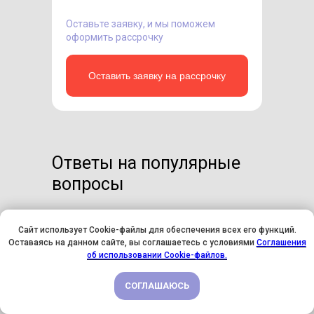
Оставьте заявку, и мы поможем
оформить рассрочку
Оставить заявку на рассрочку
Ответы на популярные
вопросы
Сайт использует Cookie-файлы для обеспечения всех его функций.
Что мне понадобится
Оставаясь на данном сайте, вы соглашаетесь с условиями
Соглашения
для обучения?
У НАС ДЕНЬ РОЖДЕНИЯ! ВСЕМ СКИДКИ НА ОБУЧЕНИЕ!
об использовании Cookie-файлов.
СОГЛАШАЮСЬ
ПОДРОБНЕЕ
Как оплатить курс?