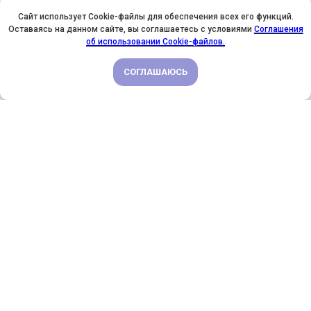
Сайт использует Cookie-файлы для обеспечения всех его функций.
Оставаясь на данном сайте, вы соглашаетесь с условиями
Соглашения
У НАС ДЕНЬ РОЖДЕНИЯ! ВСЕМ СКИДКИ НА ОБУЧЕНИЕ!
об использовании Cookie-файлов.
СОГЛАШАЮСЬ
ПОДРОБНЕЕ