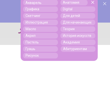
Анатомия
Акварель
У нас День Рождения! Всем скидки на обучение!
Поиск
Графика
Digital
Подробнее
Скетчинг
Для детей
Иллюстрация
Для начинающих
Масло
Теория
Поиск
Акрил
История искусств
Пастель
Академия
Гуашь
Абитуриентам
Рисунок