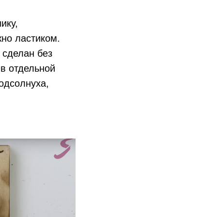
ику,
жно ластиком.
 сделан без
 в отдельной
подсолнуха,