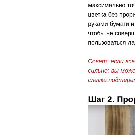
максимально точ
цветка без прор
руками бумаги и
чтобы не совер
пользоваться ла
Со
вет: если вс
сильно: вы мож
слегка подтере
Шаг 2. Пр