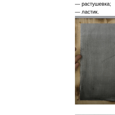
— растушевка;
— ластик.