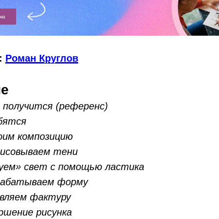
:
Роман Круглов
ие
 получится (референс)
бятся
оим композицию
рисовываем тени
суем» свет с помощью ластика
рабатываем форму
авляем фактуру
ршение рисунка