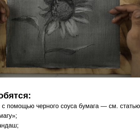
обятся:
с помощью черного соуса бумага — см. статью
магу»;
андаш;