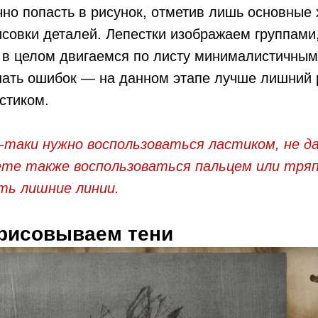
но попасть в рисунок, отметив лишь основные 
исовки деталей. Лепестки изображаем группами
 в целом двигаемся по листу минималистичным
шать ошибок — на данном этапе лучше лишний 
стиком.
е-таки нужно воспользоваться ластиком, не д
ете также воспользоваться пальцем или тряп
ть лишние линии.
орисовываем тени