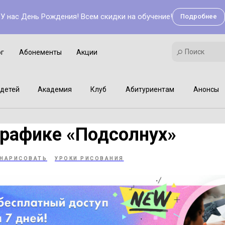
У нас День Рождения! Всем скидки на обучение!
Подробнее
Поиск
Академия
Клуб
Мастер-классы
Поиск
ог
Абонементы
Акции
детей
Академия
Клуб
Абитуриентам
Анонсы
графике «Подсолнух»
 НАРИСОВАТЬ
УРОКИ РИСОВАНИЯ