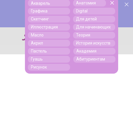
Анатомия
Акварель
У нас День Рождения! Всем скидки на обучение!
Поиск
Графика
Digital
Подробнее
Скетчинг
Для детей
Иллюстрация
Для начинающих
Масло
Теория
Поиск
Акрил
История искусств
Пастель
Академия
Гуашь
Абитуриентам
Рисунок