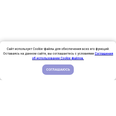
Сайт использует Cookie-файлы для обеспечения всех его функций.
Оставаясь на данном сайте, вы соглашаетесь с условиями
Соглашения
У НАС ДЕНЬ РОЖДЕНИЯ! ВСЕМ СКИДКИ НА ОБУЧЕНИЕ!
об использовании Cookie-файлов.
СОГЛАШАЮСЬ
ПОДРОБНЕЕ