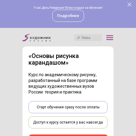
Анатомия
Акварель
У нас День Рождения! Всем скидки на обучение!
Поиск
Графика
Digital
Подробнее
Скетчинг
Для детей
Иллюстрация
Для начинающих
Масло
Теория
Поиск
Акрил
История искусств
Пастель
Академия
«Основы рисунка
Гуашь
Абитуриентам
карандашом»
Рисунок
Курс по академическому рисунку,
разработанный на базе программ
ведущих художественных вузов
России: теория и практика.
Старт обучения сразу после оплаты
Доступ к курсу остается у вас навсегда