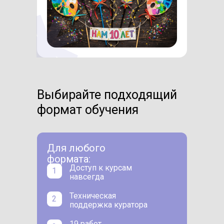
Выбирайте подходящий
формат обучения
Для любого
формата:
Доступ к курсам
1
навсегда
Техническая
2
поддержка куратора
19 работ