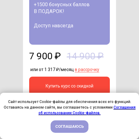
+1500 бонусных баллов
В ПОДАРОК!
Доступ навсегда
7 900 ₽
14 900 ₽
или от 1 317 ₽/месяц
в рассрочку
Купить курс со скидкой
Сайт использует Cookie-файлы для обеспечения всех его функций.
Оставаясь на данном сайте, вы соглашаетесь с условиями
Соглашения
У НАС ДЕНЬ РОЖДЕНИЯ! ВСЕМ СКИДКИ НА ОБУЧЕНИЕ!
об использовании Cookie-файлов.
СОГЛАШАЮСЬ
ПОДРОБНЕЕ
А если есть вопросы
по курсу, пишите нам