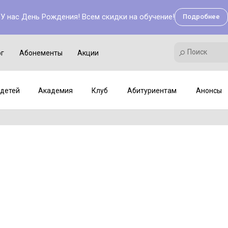
У нас День Рождения! Всем скидки на обучение!
Подробнее
Поиск
Академия
Клуб
Мастер-классы
Поиск
ог
Абонементы
Акции
детей
Академия
Клуб
Абитуриентам
Анонсы