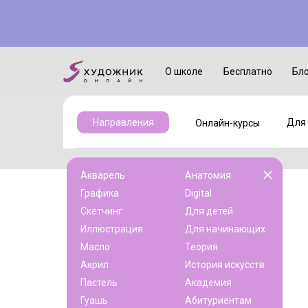
Онлайн-курсы
Для детей
О школе
Бесплатно
Бл
Для 
Направления
Онлайн-курсы
Акварель
Анатомия
Графика
Digital
Скетчинг
Для детей
Иллюстрация
Для начинающих
Масло
Теория
Акрил
История искусств
Пастель
Академия
Гуашь
Абитуриентам