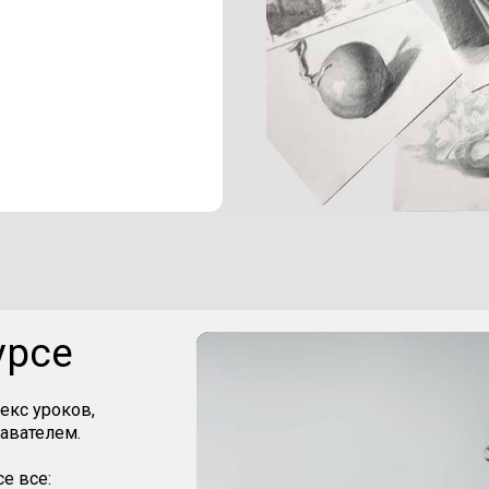
урсе
екс уроков,
давателем.
е все: