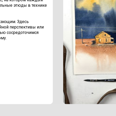
ельные этюды в технике
жающим. Здесь
ейной перспективы или
тью сосредоточимся
ому.