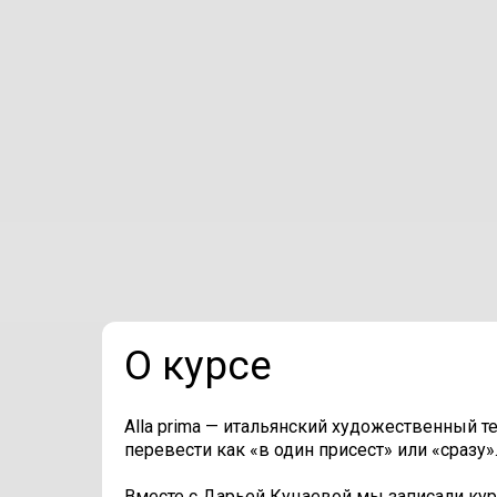
О курсе
Alla prima — итальянский художественный 
перевести как «в один присест» или «сразу»
Вместе с Дарьей Куцаевой мы записали кур