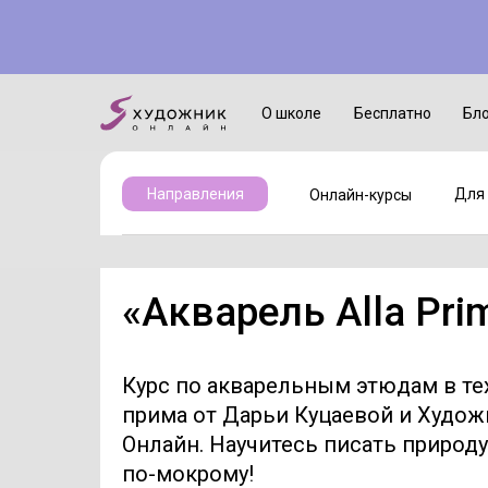
Онлайн-курсы
Для детей
О школе
Бесплатно
Бл
Для 
Направления
Онлайн-курсы
«
Акварель Alla Pri
Курс по акварельным этюдам в те
прима от Дарьи Куцаевой и Худож
Онлайн. Научитесь писать природу
по-мокрому!