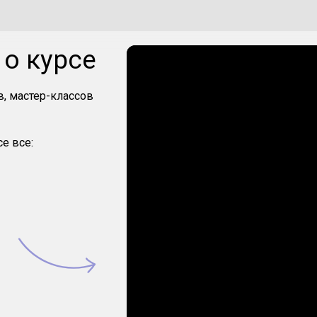
о курсе
, мастер-классов
е все: