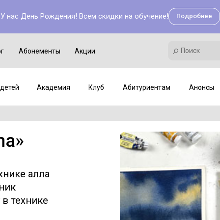
У нас День Рождения! Всем скидки на обучение!
Подробнее
Поиск
Академия
Клуб
Мастер-классы
Поиск
ог
Абонементы
Акции
детей
Академия
Клуб
Абитуриентам
Анонсы
ma
»
хнике алла
ник
 в технике