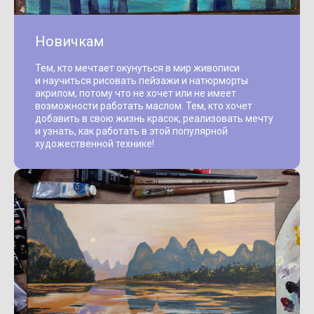
Новичкам
Тем, кто мечтает окунуться в мир живописи
и научиться рисовать пейзажи и натюрморты
акрилом, потому что не хочет или не имеет
возможности работать маслом. Тем, кто хочет
добавить в свою жизнь красок, реализовать мечту
и узнать, как работать в этой популярной
художественной технике!