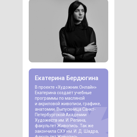
Екатерина Бердюгина
В проекте «Художник Онлайн»
Екатерина создаёт учебные
программы по масляной
и акриловой живописи, графике,
анатомии. Выпускница Санкт-
Петербургской Академии
Художеств им. И. Репина,
факультет Живопись. Так же
закончила СХУ им. И. Д. Шадра,
факультет Живопись.