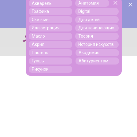
Анатомия
Акварель
У нас День Рождения! Всем скидки на обучение!
Поиск
Графика
Digital
Подробнее
Скетчинг
Для детей
Иллюстрация
Для начинающих
Масло
Теория
Поиск
Акрил
История искусств
Пастель
Академия
Гуашь
Абитуриентам
Рисунок