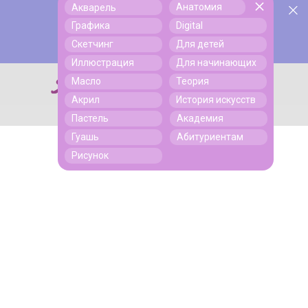
Анатомия
Акварель
У нас День Рождения! Всем скидки на обучение!
Поиск
Графика
Digital
Подробнее
Скетчинг
Для детей
Иллюстрация
Для начинающих
Масло
Теория
Поиск
Акрил
История искусств
Пастель
Академия
Гуашь
Абитуриентам
Рисунок