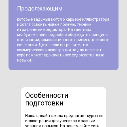
Продолжающим
которые задумываются о карьере иллюстратора
и хотят освоить новые приемы, техники
и графические редакторы. На занятиях
мы будем очень подробно обсуждать принципы
стилизации, композиционные приемы, цветовые
сочетания. Даже если вы решите, что
коммерческая иллюстрация не для вас, этот
курс поможет прокачать все художественные
навыки.
Особенности
подготовки
Наша онлайн-школа предлагает курсы по
иллюстрации для учеников с разным
уровнем навыков. На нашем сайте есть