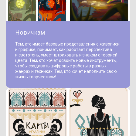
Новичкам
Тем, кто имеет базовые представления о живописи
и графике, понимает, как работает перспектива
и светотень, умеет штриховать и знаком с теорией
цвета. Тем, кто хочет освоить новые инструменты,
чтобы создавать цифровые работы в разных
жанрах и техниках. Тем, кто хочет наполнить свою
жизнь творчеством!