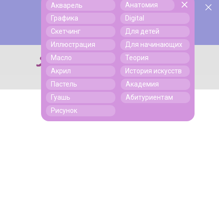
Анатомия
Акварель
У нас День Рождения! Всем скидки на обучение!
Поиск
Графика
Digital
Подробнее
Скетчинг
Для детей
Иллюстрация
Для начинающих
Масло
Теория
Поиск
Акрил
История искусств
Пастель
Академия
Гуашь
Абитуриентам
Рисунок