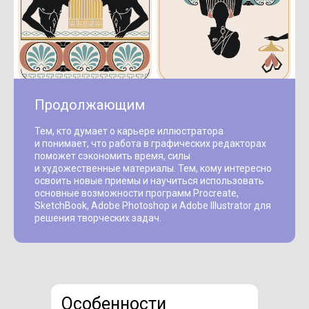
Продолжающим
Тем, кто думает о карьере иллюстратора
и понимает, что работа в графических редакторах
поможет сэкономить время, силы
и художественные материалы. Тем, кому интересно
освоить новые приемы и научиться использовать
основные возможности программ Procreate,
SketchBook, Adobe Photoshop и Adobe Illustrator для
решения творческих задач.
Особенности