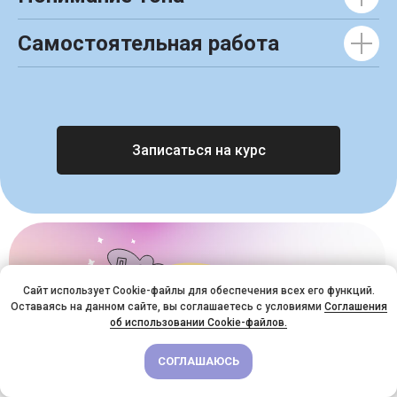
Самостоятельная работа
Записаться на курс
Сайт использует Cookie-файлы для обеспечения всех его функций.
Оставаясь на данном сайте, вы соглашаетесь с условиями
Соглашения
МАГИЯ ЯНВАРЯ: 3 КУРСА ПО ЦЕНЕ 1, БОНУСНЫЕ БАЛЛЫ И СКИДКИ!
об использовании Cookie-файлов.
МАГИЯ ЯНВАРЯ
СОГЛАШАЮСЬ