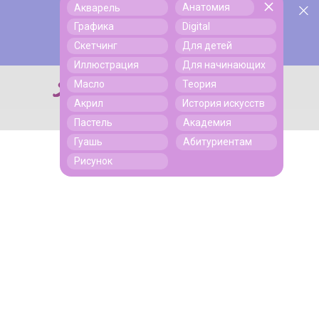
Анатомия
Акварель
У нас День Рождения! Всем скидки на обучение!
Поиск
Графика
Digital
Подробнее
Скетчинг
Для детей
Иллюстрация
Для начинающих
Масло
Теория
Поиск
Акрил
История искусств
Пастель
Академия
Гуашь
Абитуриентам
Рисунок