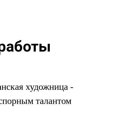
 работы
анская художница -
сспорным талантом