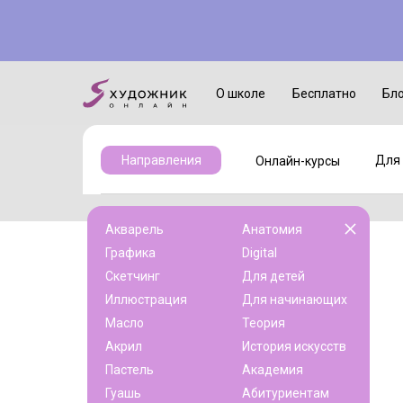
Онлайн-курсы
Для детей
О школе
Бесплатно
Бл
Для 
Направления
Онлайн-курсы
Акварель
Анатомия
Графика
Digital
Скетчинг
Для детей
Иллюстрация
Для начинающих
Масло
Теория
Акрил
История искусств
Пастель
Академия
Гуашь
Абитуриентам