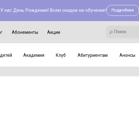
У нас День Рождения! Всем скидки на обучение!
Подробнее
Поиск
Академия
Клуб
Мастер-классы
Поиск
ог
Абонементы
Акции
детей
Академия
Клуб
Абитуриентам
Анонсы