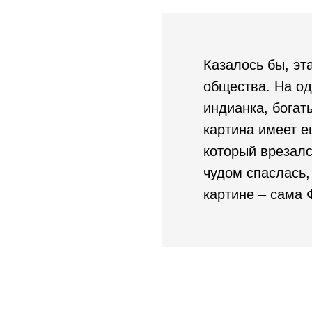
Казалось бы, эт
общества. На од
индианка, богат
картина имеет е
который врезалс
чудом спаслась
картине – сама 