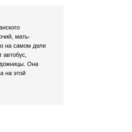
анского
очий, мать-
ко на самом деле
т автобус,
удожницы. Она
а на этой