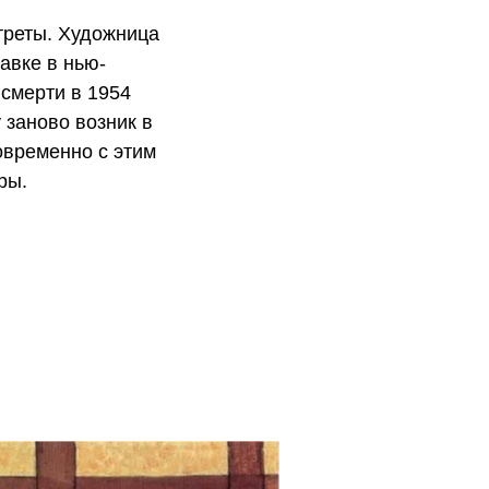
ртреты. Художница
авке в нью-
 смерти в 1954
 заново возник в
овременно с этим
ры.