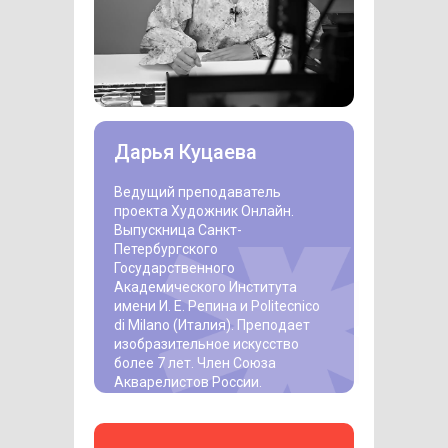
Дарья Куцаева
Ведущий преподаватель
проекта Художник Онлайн.
Выпускница Санкт-
Петербургского
Государственного
Академического Института
имени И. Е. Репина и Politecnico
di Milano (Италия). Преподает
изобразительное искусство
более 7 лет. Член Союза
Акварелистов России.