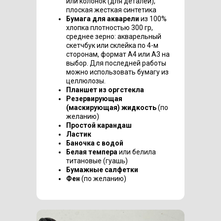
или колонок (для деталей),
плоская жесткая синтетика
Бумага для акварели
из 100%
хлопка плотностью 300 гр,
среднее зерно: акварельный
скетчбук или склейка по 4-м
сторонам, формат А4 или А3 на
выбор. Для последней работы
можно использовать бумагу из
целлюлозы.
Планшет из оргстекла
Резервирующая
(маскирующая) жидкость
(по
желанию)
Простой карандаш
Ластик
Баночка с водой
Белая темпера
или белила
титановые (гуашь)
Бумажные салфетки
Фен
(по желанию)