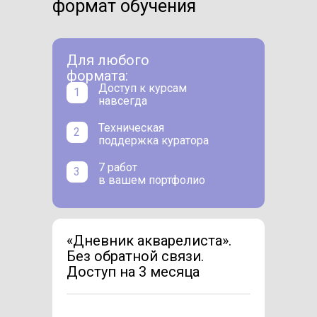
формат обучения
Для любого
формата:
Доступ к курсам
1
навсегда
Техническая
2
поддержка куратора
7 работ
3
в вашем портфолио
«Дневник акварелиста».
Без обратной связи.
Доступ на 3 месяца