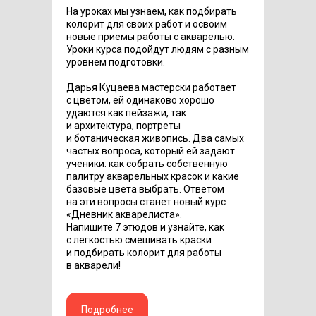
На уроках мы узнаем, как подбирать
колорит для своих работ и освоим
новые приемы работы с акварелью.
Уроки курса подойдут людям с разным
уровнем подготовки.
Дарья Куцаева мастерски работает
с цветом, ей одинаково хорошо
удаются как пейзажи, так
и архитектура, портреты
и ботаническая живопись. Два самых
частых вопроса, который ей задают
ученики: как собрать собственную
палитру акварельных красок и какие
базовые цвета выбрать. Ответом
на эти вопросы станет новый курс
«Дневник акварелиста».
Напишите 7 этюдов и узнайте, как
с легкостью смешивать краски
и подбирать колорит для работы
в акварели!
Подробнее