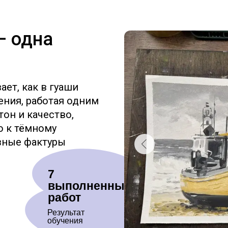
– одна
ет, как в гуаши
ения, работая одним
тон и качество,
о к тёмному
азные фактуры
7
выполненных
работ
Результат
обучения