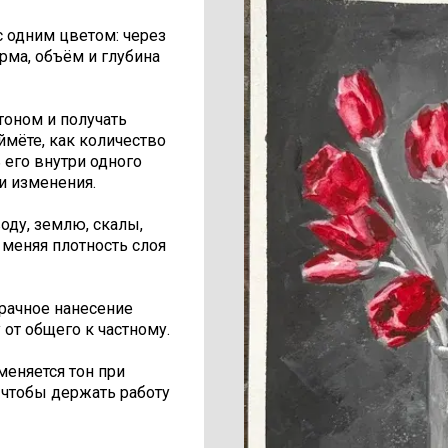
с одним цветом: через
рма, объём и глубина
тоном и получать
ймёте, как количество
ь его внутри одного
и изменения.
оду, землю, скалы,
 меняя плотность слоя
зрачное нанесение
у от общего к частному.
меняется тон при
 чтобы держать работу