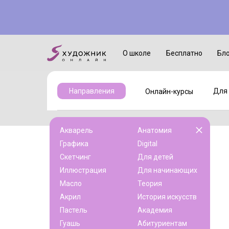
Онлайн-курсы
Для детей
О школе
Бесплатно
Бл
Для 
Направления
Онлайн-курсы
Акварель
Анатомия
Графика
Digital
Скетчинг
Для детей
Иллюстрация
Для начинающих
Масло
Теория
Акрил
История искусств
Пастель
Академия
Гуашь
Абитуриентам