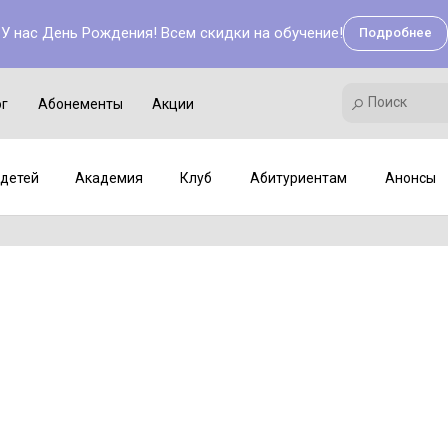
У нас День Рождения! Всем скидки на обучение!
Подробнее
Поиск
Академия
Клуб
Мастер-классы
Поиск
ог
Абонементы
Акции
детей
Академия
Клуб
Абитуриентам
Анонсы