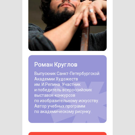
Роман Круглов
Выпускник Санкт-Петербургской
Академии Художеств
им. И.Репина. Участник
и победитель всероссийских
выставок-конкурсов
по изобразительному искусству.
Автор учебных программ
по академическому рисунку.