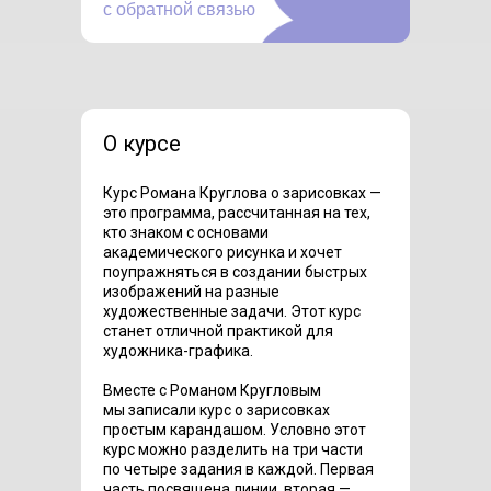
с обратной связью
О курсе
Курс Романа Круглова о зарисовках —
это программа, рассчитанная на тех,
кто знаком с основами
академического рисунка и хочет
поупражняться в создании быстрых
изображений на разные
художественные задачи. Этот курс
станет отличной практикой для
художника-графика.
Вместе с Романом Кругловым
мы записали курс о зарисовках
простым карандашом. Условно этот
курс можно разделить на три части
по четыре задания в каждой. Первая
часть посвящена линии, вторая —