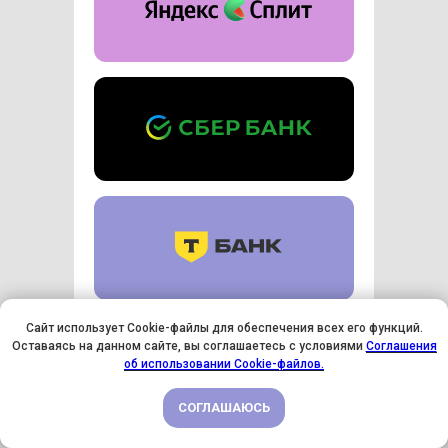
Сайт использует Cookie-файлы для обеспечения всех его функций.
Оставьте заявку, и мы поможем
Оставаясь на данном сайте, вы соглашаетесь с условиями
Соглашения
оформить рассрочку
У НАС ДЕНЬ РОЖДЕНИЯ! ВСЕМ СКИДКИ НА ОБУЧЕНИЕ!
об использовании Cookie-файлов.
СОГЛАШАЮСЬ
ПОДРОБНЕЕ
Оставить заявку на рассрочку