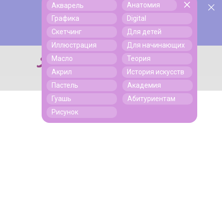
Анатомия
Акварель
У нас День Рождения! Всем скидки на обучение!
Поиск
Графика
Digital
Подробнее
Скетчинг
Для детей
Иллюстрация
Для начинающих
Масло
Теория
Поиск
Акрил
История искусств
Пастель
Академия
Гуашь
Абитуриентам
Рисунок