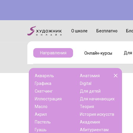
Онлайн-курсы
Для детей
О школе
Бесплатно
Бл
Для 
Направления
Онлайн-курсы
Акварель
Анатомия
Графика
Digital
Скетчинг
Для детей
Иллюстрация
Для начинающих
Масло
Теория
Акрил
История искусств
Пастель
Академия
Гуашь
Абитуриентам