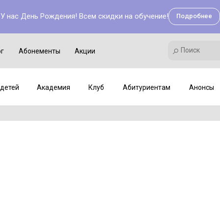
У нас День Рождения! Всем скидки на обучение!
Подробнее
Поиск
Академия
Клуб
Мастер-классы
Поиск
ог
Абонементы
Акции
детей
Академия
Клуб
Абитуриентам
Анонсы