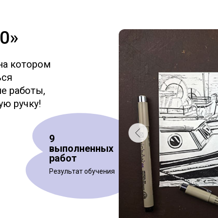
.0»
на котором
ься
е работы,
ю ручку!
9
выполненных
работ
Результат обучения