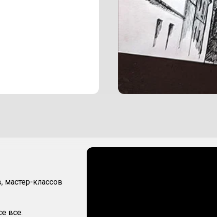
в, мастер-классов
е все: