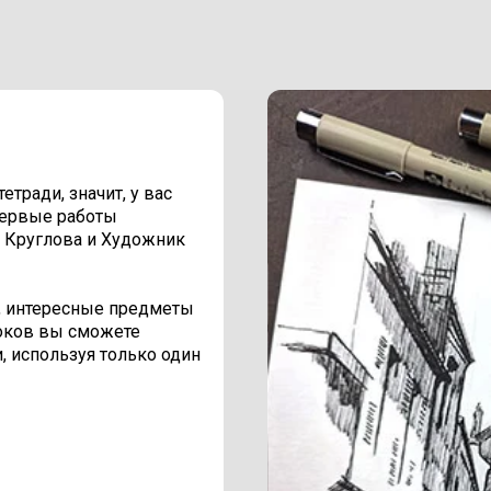
етради, значит, у вас
 первые работы
 Круглова и Художник
ка, интересные предметы
оков вы сможете
и, используя только один