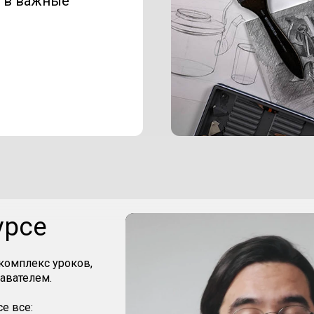
я в важные
урсе
комплекс уроков,
давателем.
е все: