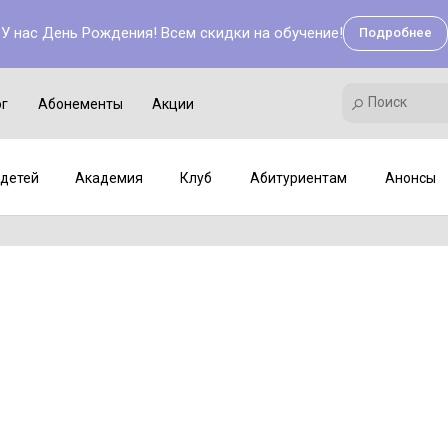
У нас День Рождения! Всем скидки на обучение!
Подробнее
Поиск
Академия
Клуб
Мастер-классы
Поиск
ог
Абонементы
Акции
детей
Академия
Клуб
Абитуриентам
Анонсы