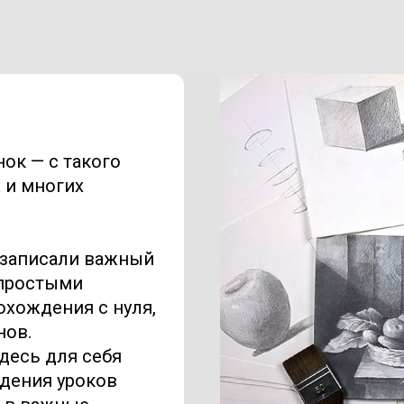
ок — с такого
 и многих
 записали важный
 простыми
охождения с нуля,
нов.
десь для себя
дения уроков