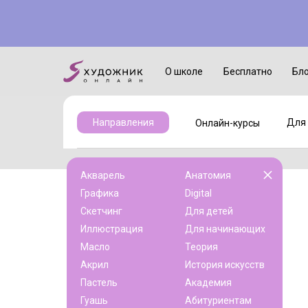
Онлайн-курсы
Для детей
О школе
Бесплатно
Бл
Для 
Направления
Онлайн-курсы
Акварель
Анатомия
Графика
Digital
Скетчинг
Для детей
Иллюстрация
Для начинающих
Масло
Теория
Акрил
История искусств
Пастель
Академия
Гуашь
Абитуриентам