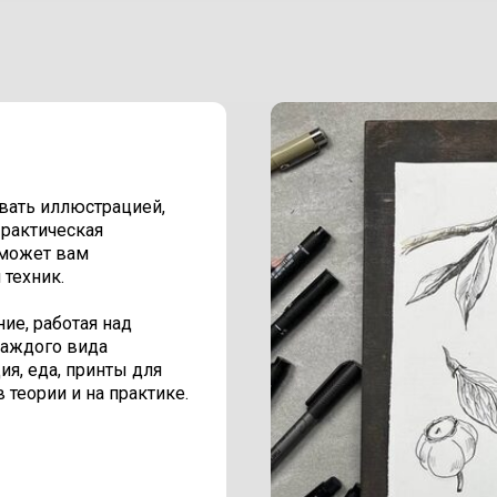
ывать иллюстрацией,
«Практическая
оможет вам
 техник.
ие, работая над
каждого вида
я, еда, принты для
 теории и на практике.