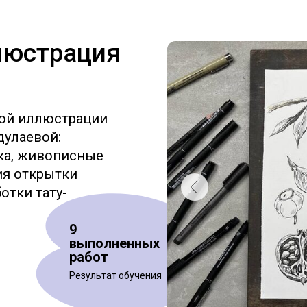
люстрация
кой иллюстрации
дулаевой:
ка, живописные
ия открытки
отки тату-
9
выполненных
работ
Результат обучения