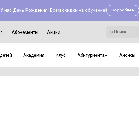
У нас День Рождения! Всем скидки на обучение!
Подробнее
Поиск
Академия
Клуб
Мастер-классы
Поиск
ог
Абонементы
Акции
детей
Академия
Клуб
Абитуриентам
Анонсы