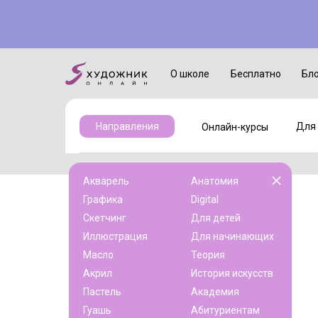
Онлайн-курсы
Для детей
О школе
Бесплатно
Бл
Для 
Направления
Онлайн-курсы
Акварель
Анатомия
Графика
Digital
Скетчинг
Для детей
Иллюстрация
Для начинающих
Масло
Теория
Акрил
История искусств
Пастель
Академия
Гуашь
Абитуриентам