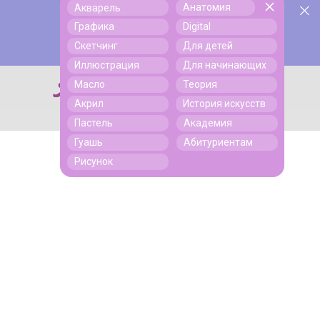
Анатомия
Акварель
У нас День Рождения! Всем скидки на обучение!
Поиск
Графика
Digital
Подробнее
Скетчинг
Для детей
Иллюстрация
Для начинающих
Масло
Теория
Поиск
Акрил
История искусств
Пастель
Академия
Гуашь
Абитуриентам
Рисунок