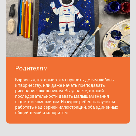
Родителям
Взрослым, которые хотят привить детям любовь
к творчеству, или даже начать преподавать
рисование школьникам. Вы узнаете, в какой
последовательности давать малышам знания
о цвете и композиции. На курсе ребенок научится
работать над серией иллюстраций, объединенных
общей темой и колоритом.