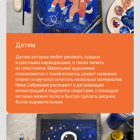
Детям
Детям, которые любят рисовать гуашью
и цветными карандашами, а также лепить
из пластилина. Маленькие художники
познакомятся с темой космоса, узнают названия
планет и научатся сочетать несколько материалов.
Ника Сабрекова расскажет о детализации
иллюстраций и поделится секретами, с помощью
которых можно легко и быстро сделать рисунок
более выразительным.