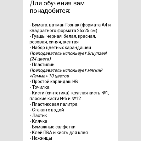
Для обучения вам
понадобится:
- Бумага: ватман Гознак (формата А4 и
квадратного формата 25х25 см)
- Гуашь: черная, белая, красная,
розовая, синяя, желтая
- Набор цветных карандашей
Преподаватель использует Bruynzeel
(24 цвета)
- Пластилин
Преподаватель использует мягкий
«Гамма» 10 цветов
- Простой карандаш НВ
- Точилка
- Кисти (синтетика): круглая кисть №1,
плоские кисти №6 и №12
- Пластиковая палитра
- Стакан с водой
- Ластик
- Клячка
- Бумажные салфетки
- Клей ПВА и кисть для клея
- Ножницы