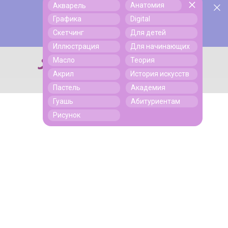
Анатомия
Акварель
У нас День Рождения! Всем скидки на обучение!
Поиск
Графика
Digital
Подробнее
Скетчинг
Для детей
Иллюстрация
Для начинающих
Масло
Теория
Поиск
Акрил
История искусств
Пастель
Академия
Гуашь
Абитуриентам
Рисунок