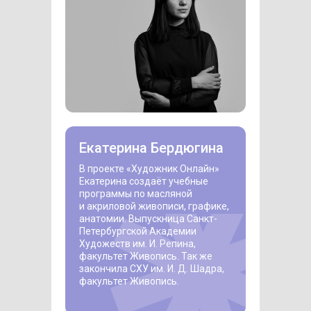
Екатерина Бердюгина
В проекте «Художник Онлайн»
Екатерина создаёт учебные
программы по масляной
и акриловой живописи, графике,
анатомии. Выпускница Санкт-
Петербургской Академии
Художеств им. И. Репина,
факультет Живопись. Так же
закончила СХУ им. И. Д. Шадра,
факультет Живопись.