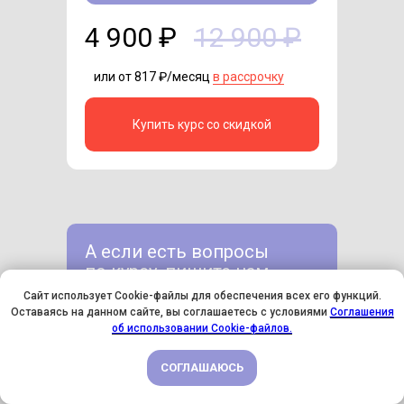
4 900 ₽
12 900 ₽
или от 817 ₽/месяц
в рассрочку
Купить курс со скидкой
А если есть вопросы
по курсу, пишите нам
в любой мессенджер
Сайт использует Cookie-файлы для обеспечения всех его функций.
Оставаясь на данном сайте, вы соглашаетесь с условиями
Соглашения
У НАС ДЕНЬ РОЖДЕНИЯ! ВСЕМ СКИДКИ НА ОБУЧЕНИЕ!
об использовании Cookie-файлов.
СОГЛАШАЮСЬ
ПОДРОБНЕЕ