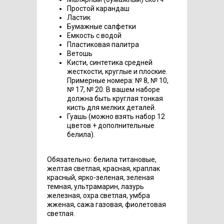
Простой карандаш
Ластик
Бумажные салфетки
Емкость с водой
Пластиковая палитра
Ветошь
Кисти, синтетика средней
жесткости, круглые и плоские.
Примерные номера: № 8, № 10,
№ 17, № 20. В вашем наборе
должна быть круглая тонкая
кисть для мелких деталей.
Гуашь (можно взять набор 12
цветов + дополнительные
белила).
Обязательно: белила титановые,
желтая светлая, красная, краплак
красный, ярко-зеленая, зеленая
темная, ультрамарин, лазурь
железная, охра светлая, умбра
жженая, сажа газовая, фиолетовая
светлая.