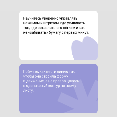
Научитесь уверенно управлять
нажимом и штрихом: где усиливать
тон, где оставлять его лёгким и как
не «забивать» бумагу с первых минут.
Поймёте, как вести линию так,
чтобы она строила форму
и движение, а не превращалась
в одинаковый контур по всему
листу.