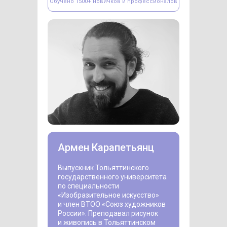
Обучено 1500+ новичков и профессионалов
Армен Карапетьянц
Выпускник Тольяттинского
государственного университета
по специальности
«Изобразительное искусство»
и член ВТОО «Союз художников
России». Преподавал рисунок
и живопись в Тольяттинском