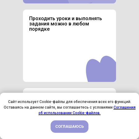
Проходить уроки и выполнять
задания можно в любом
порядке
Удобный личный кабинет
с видео-записями уроков
Сайт использует Cookie-файлы для обеспечения всех его функций.
и материалов
Оставаясь на данном сайте, вы соглашаетесь с условиями
Соглашения
У НАС ДЕНЬ РОЖДЕНИЯ! ВСЕМ СКИДКИ НА ОБУЧЕНИЕ!
об использовании Cookie-файлов.
СОГЛАШАЮСЬ
ПОДРОБНЕЕ