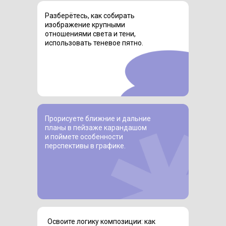
Разберётесь, как собирать
изображение крупными
отношениями света и тени,
использовать теневое пятно.
Прорисуете ближние и дальние
планы в пейзаже карандашом
и поймете особенности
перспективы в графике.
Освоите логику композиции: как