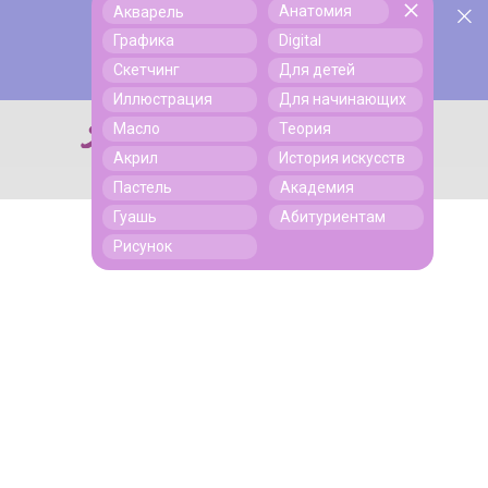
Анатомия
Акварель
У нас День Рождения! Всем скидки на обучение!
Поиск
Графика
Digital
Подробнее
Скетчинг
Для детей
Иллюстрация
Для начинающих
Масло
Теория
Поиск
Акрил
История искусств
Пастель
Академия
Гуашь
Абитуриентам
Рисунок