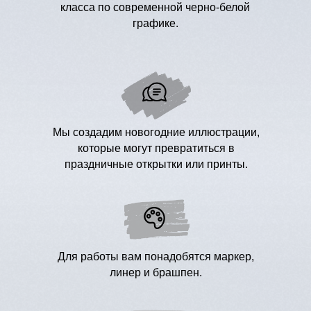
класса по современной черно-белой
графике.
Плотная белая бумага для графики
формата А4
Черный линер
Мы создадим новогодние иллюстрации,
Черный брашпен
Черный маркер
которые могут превратиться в
Простой карандаш HB
праздничные открытки или принты.
Ластик
Для работы вам понадобятся маркер,
линер и брашпен.