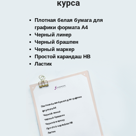
курса
Плотная белая бумага для
графики формата А4
Черный линер
Черный брашпен
Черный маркер
Простой карандаш HB
Ластик
Плотная белая бумага для графики
формата А4
Черный линер
Черный брашпен
Черный маркер
Простой карандаш HB
Ластик