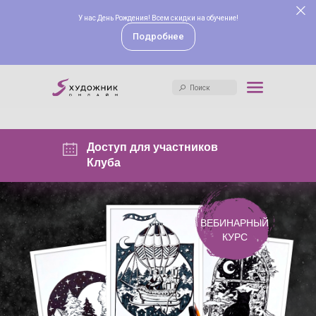
У нас День Рождения! Всем скидки на обучение!
Поиск
Подробнее
Поиск
Доступ для участников
Клуба
ВЕБИНАРНЫЙ
КУРС