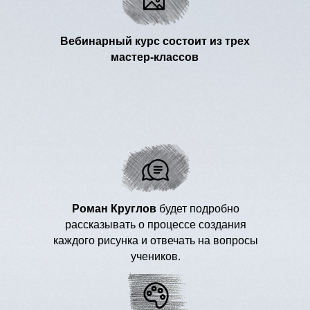
Вебинарный курс состоит из трех
мастер-классов
(серая,
Бумага для графики
коричневая или другая темная), 2 листа
, затонированная черным соусом
А4
Бумага
(обратимая тонировка), А4
: HB, 6B
Простые карандаши
: белый, красный,
Цветные карандаши
оранжевый, зеленый
в бруске, в карандаше и
ретушный карандаш (с добавлением
Уголь:
воска)
Твердый ластик
Роман Круглов
будет подробно
рассказывать о процессе создания
каждого рисунка и отвечать на вопросы
учеников.