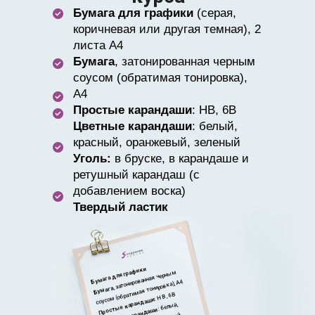
Бумага для графики
(серая,
коричневая или другая темная), 2
листа А4
Бумага
, затонированная черным
соусом (обратимая тонировка),
А4
Простые карандаши
: HB, 6B
Цветные карандаши
: белый,
красный, оранжевый, зеленый
Уголь:
в бруске, в карандаше и
ретушный карандаш (с
добавлением воска)
Твердый ластик
Бумага для графики
, затонированная черным
соусом (обратимая тонировка), А4
Бумага
: HB, 6B
Простые карандаши
: белый,