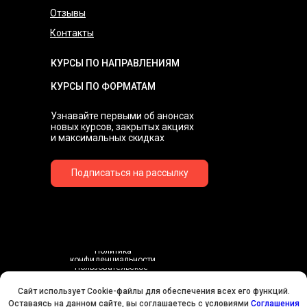
Отзывы
Контакты
КУРСЫ ПО НАПРАВЛЕНИЯМ
КУРСЫ ПО ФОРМАТАМ
Узнавайте первыми об анонсах
новых курсов, закрытых акциях
и максимальных скидках
Подписаться на рассылку
Политика
конфиденциальности
Пользовательское
соглашение
Договор-оферта
Сайт использует Cookie-файлы для обеспечения всех его функций.
Соглашения об использовании Cookie-файлов
Оставаясь на данном сайте, вы соглашаетесь с условиями
Соглашения