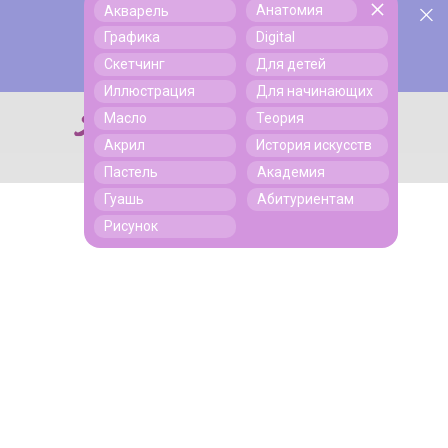
Анатомия
Акварель
У нас День Рождения! Всем скидки на обучение!
Поиск
Графика
Digital
Подробнее
Скетчинг
Для детей
Иллюстрация
Для начинающих
Масло
Теория
Поиск
Акрил
История искусств
Пастель
Академия
Гуашь
Абитуриентам
Рисунок