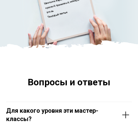
Цветные карандаши
красный, оранжевый, зеленый
Уголь
Твердый ластик
Вопросы и ответы
Для какого уровня эти мастер-
классы?