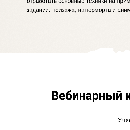
отработать основные техники на при
заданий: пейзажа, натюрморта и ани
Вебинарный к
Уча