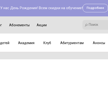
У нас День Рождения! Всем скидки на обучение!
Подробнее
Поиск
Академия
Клуб
Мастер-классы
Поиск
ог
Абонементы
Акции
детей
Академия
Клуб
Абитуриентам
Анонсы