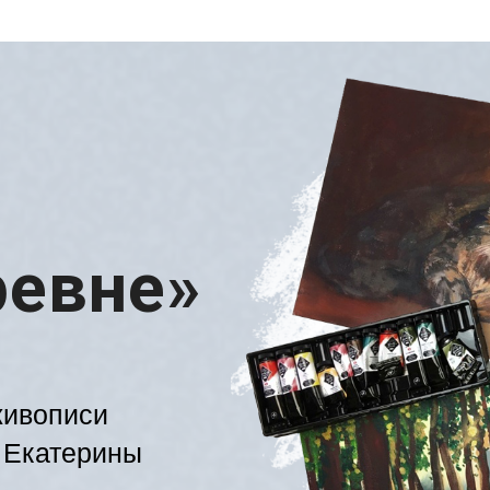
ревне»
живописи
и Екатерины