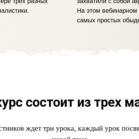
мере трех разных
захватили с собой ак
малистики.
На этом вебинарном 
самых простых обыд
урс состоит из трех м
стников ждет три урока, каждый урок посв