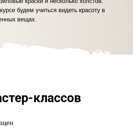
риловые краски и несколько холстов.
курсе будем учиться видеть красоту в
енных вещах.
астер-классов
ящен