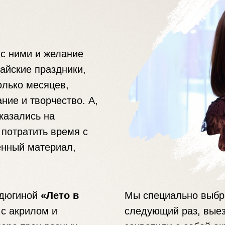
 с ними и желание
айские праздники,
олько месяцев,
ние и творчество. А,
оказались на
потратить время с
енный материал,
рдюгиной
«Лето в
Мы специально выбр
с акрилом и
следующий раз, выез