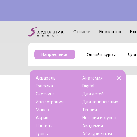
Онлайн-курсы
Для детей
О школе
Бесплатно
Бл
Для 
Направления
Онлайн-курсы
Акварель
Анатомия
Графика
Digital
Скетчинг
Для детей
Иллюстрация
Для начинающих
Масло
Теория
Акрил
История искусств
Пастель
Академия
Гуашь
Абитуриентам