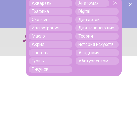
Анатомия
Акварель
У нас День Рождения! Всем скидки на обучение!
Поиск
Графика
Digital
Подробнее
Скетчинг
Для детей
Иллюстрация
Для начинающих
Масло
Теория
Поиск
Акрил
История искусств
Пастель
Академия
Гуашь
Абитуриентам
Рисунок