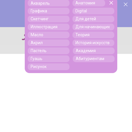
Анатомия
Акварель
У нас День Рождения! Всем скидки на обучение!
Поиск
Графика
Digital
Подробнее
Скетчинг
Для детей
Иллюстрация
Для начинающих
Масло
Теория
Поиск
Акрил
История искусств
Пастель
Академия
Гуашь
Абитуриентам
Рисунок