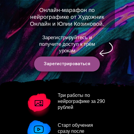
Онлайн-марафон по
нейрографике от Художник
Онлайн и Юлии Козиновой.
Зарегистрируйтесь и
получите доступ к трём
урокам
Зарегистрироваться
Три работы по
нейрографике за 290
рублей
Старт обучения
сразу после