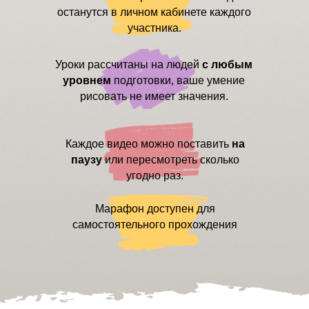
останутся в личном кабинете каждого
участника.
Уроки рассчитаны на людей
с любым
уровнем
подготовки, ваше умение
рисовать не имеет значения.
Каждое видео можно поставить
на
паузу
или пересмотреть сколько
угодно раз.
Марафон доступен для
самостоятельного прохождения