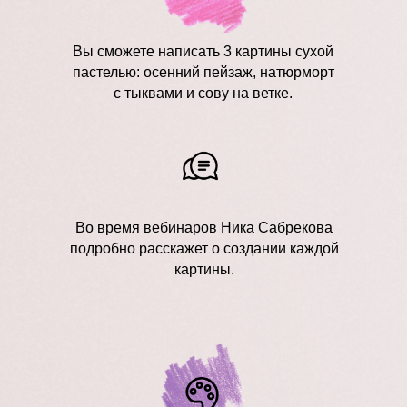
Вы сможете написать 3 картины сухой
пастелью: осенний пейзаж, натюрморт
с тыквами и сову на ветке.
Бумага Fabriano Tiziano Lama
(небесно-голубая), Sennelier Pastel Card
(светло-серая)
Сухая пастель
Пастельные карандаши
Во время вебинаров Ника Сабрекова
Резак
Клячка
Фиксатив для пастели
подробно расскажет о создании каждой
картины.