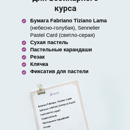
курса
Бумага Fabriano Tiziano Lama
(небесно-голубая), Sennelier
Pastel Card (светло-серая)
Сухая пастель
Пастельные карандаши
Резак
Клячка
Фиксатив для пастели
Бумага Fabriano Tiziano Lama
(небесно-голубая), Sennelier Pastel
Card (светло-серая)
Сухая пастель
Пастельные карандаши
Резак