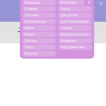
Анатомия
Акварель
У нас День Рождения! Всем скидки на обучение!
Поиск
Графика
Digital
Подробнее
Скетчинг
Для детей
Иллюстрация
Для начинающих
Масло
Теория
Поиск
Акрил
История искусств
Пастель
Академия
Гуашь
Абитуриентам
Рисунок