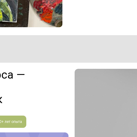
рса —
к
0+ лет опыта