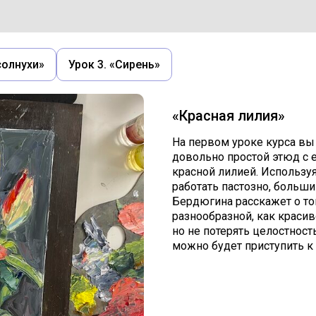
солнухи»
Урок 3. «Сирень»
«Красная лилия»
На первом уроке курса вы
довольно простой этюд с
красной лилией. Использу
работать пастозно, больш
Бердюгина расскажет о том
разнообразной, как красив
но не потерять целостность
можно будет приступить к