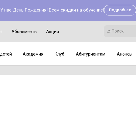
У нас День Рождения! Всем скидки на обучение!
Подробнее
Поиск
Академия
Клуб
Мастер-классы
Поиск
ог
Абонементы
Акции
детей
Академия
Клуб
Абитуриентам
Анонсы