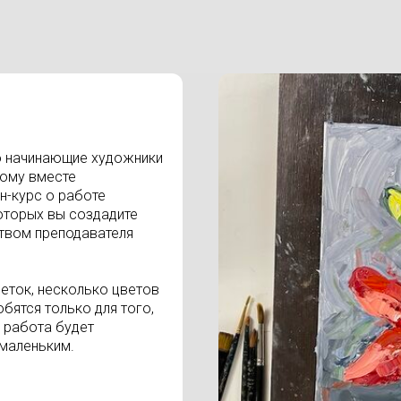
о начинающие художники
тому вместе
н-курс о работе
которых вы создадите
твом преподавателя
веток, несколько цветов
обятся только для того,
 работа будет
маленьким.