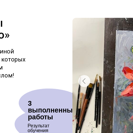
ы
о»
гиной
а которых
м
слом!
3
выполненные
работы
Результат
обучения