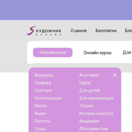
Онлайн-курсы
Для детей
О школе
Бесплатно
Бл
Для 
Направления
Онлайн-курсы
Акварель
Анатомия
Графика
Digital
Скетчинг
Для детей
Иллюстрация
Для начинающих
Масло
Теория
Акрил
История искусств
Пастель
Академия
Гуашь
Абитуриентам