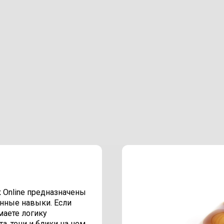
Online предназначены
енные навыки. Если
маете логику
, тени и блики на нем,