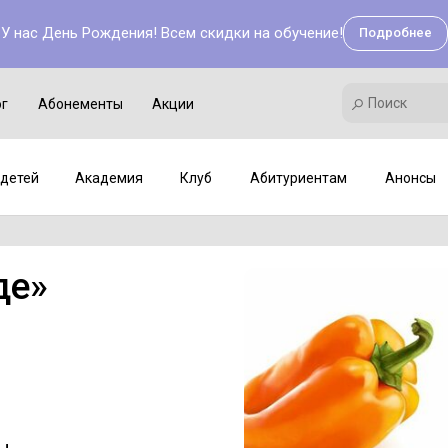
У нас День Рождения! Всем скидки на обучение!
Подробнее
Поиск
Академия
Клуб
Мастер-классы
Поиск
ог
Абонементы
Акции
детей
Академия
Клуб
Абитуриентам
Анонсы
де»