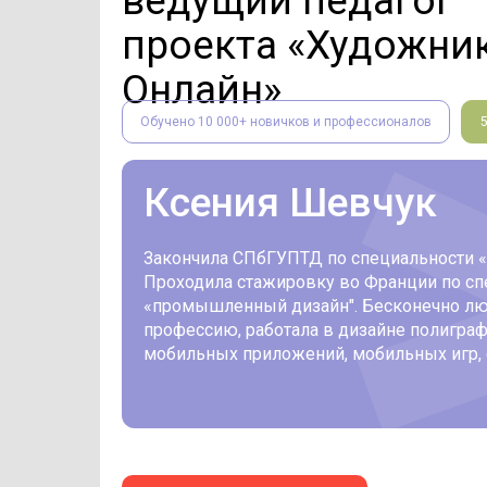
ведущий педагог
проекта «Художни
Онлайн»
Обучено 10 000+ новичков и профессионалов
Ксения Шевчук
Закончила СПбГУПТД по специальности «‎
Проходила стажировку во Франции по сп
«‎промышленный дизайн"‎. Бесконечно л
профессию, работала в дизайне полиграф
мобильных приложений, мобильных игр, 