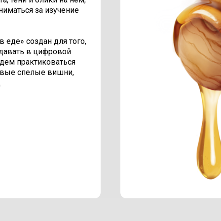
ниматься за изучение
 еде» создан для того,
давать в цифровой
дем практиковаться
евые спелые вишни,
д