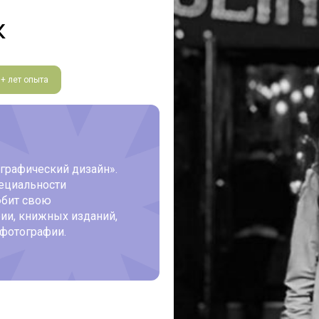
к
5+ лет опыта
графический дизайн»‎.
ециальности
юбит свою
ии, книжных изданий,
фотографии.