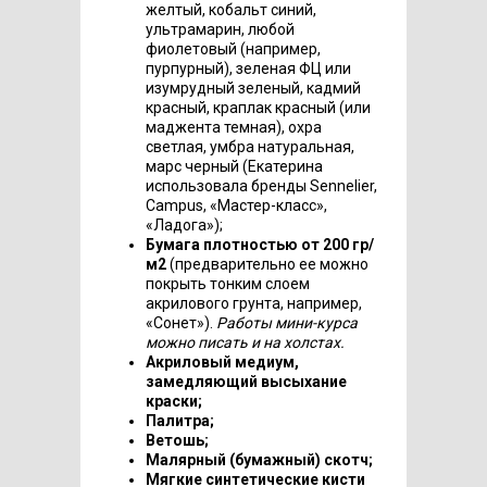
желтый, кобальт синий,
ультрамарин, любой
фиолетовый (например,
пурпурный), зеленая ФЦ или
изумрудный зеленый, кадмий
красный, краплак красный (или
маджента темная), охра
светлая, умбра натуральная,
марс черный (Екатерина
использовала бренды Sennelier,
Campus, «Мастер-класс»,
«Ладога»);
Бумага плотностью от 200 гр/
м2
(предварительно ее можно
покрыть тонким слоем
акрилового грунта, например,
«Сонет»).
Работы мини-курса
можно писать и на холстах.
Акриловый медиум,
замедляющий высыхание
краски;
Палитра;
Ветошь;
Малярный (бумажный) скотч;
Мягкие синтетические кисти