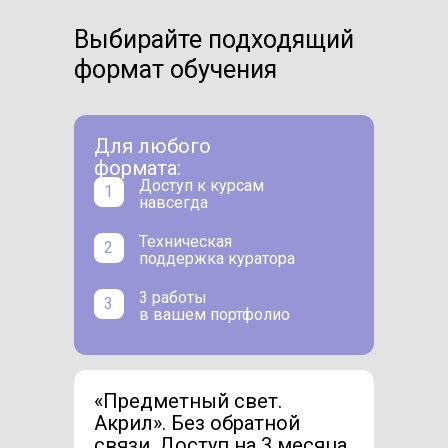
Выбирайте подходящий
формат обучения
Для любого
формата:
Доступ к курсам
1
навсегда
Техническая
2
поддержка куратора
3 работы
3
в вашем портфолио
«Предметный свет.
Акрил». Без обратной
связи. Доступ на 3 месяца