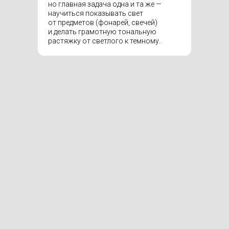
но главная задача одна и та же —
научиться показывать свет
от предметов (фонарей, свечей)
и делать грамотную тональную
растяжку от светлого к темному.