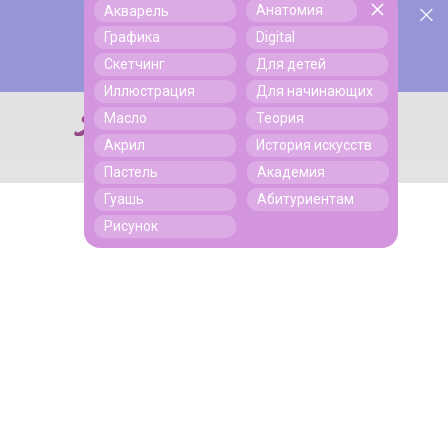
Анатомия
Акварель
У нас День Рождения! Всем скидки на обучение!
Поиск
Графика
Digital
Подробнее
Скетчинг
Для детей
Иллюстрация
Для начинающих
Масло
Теория
Поиск
Акрил
История искусств
Пастель
Академия
Гуашь
Абитуриентам
Рисунок