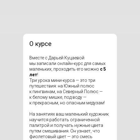
О курсе
Вместе с Дарьей Куцаевой
мы записали онлайн-курс для самых
маленьких, проходить его можно
с 5
лет
!
Три урока мини-курса — это три
путешествия: на Южный полюс
к пингвинам, на Северный Полюс —
к белому мишке, под воду —
к прекрасным, но опасным медузам!
На занятиях ваш маленький художник
научится работать ограниченной
палитрой и получать нужные цвета
путем смешивания. Он узнает, что
фиолетовый цвет — это смесь