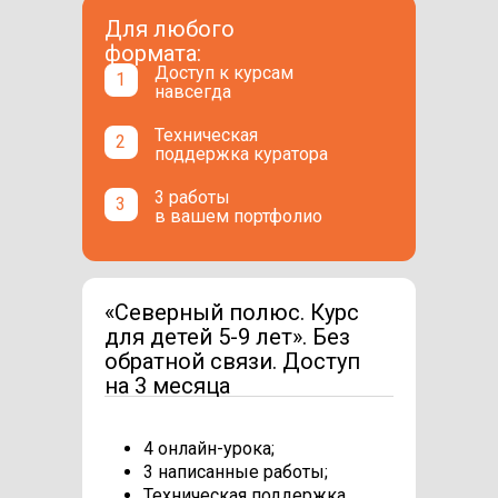
Для любого
формата:
Доступ к курсам
1
навсегда
Техническая
2
поддержка куратора
3 работы
3
в вашем портфолио
«Северный полюс. Курс
для детей 5-9 лет». Без
обратной связи. Доступ
на 3 месяца
4 онлайн-урока;
3 написанные работы;
Техническая поддержка