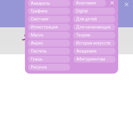
Анатомия
Акварель
У нас День Рождения! Всем скидки на обучение!
Поиск
Графика
Digital
Подробнее
Скетчинг
Для детей
Иллюстрация
Для начинающих
Масло
Теория
Поиск
Акрил
История искусств
Пастель
Академия
Гуашь
Абитуриентам
Рисунок