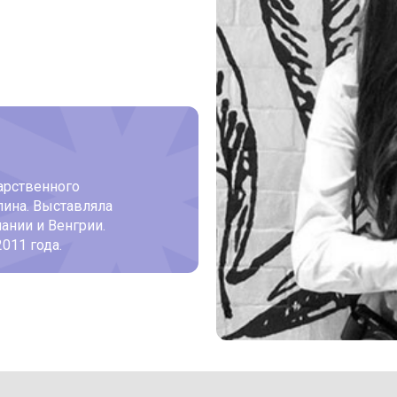
арственного
пина. Выставляла
ании и Венгрии.
011 года.