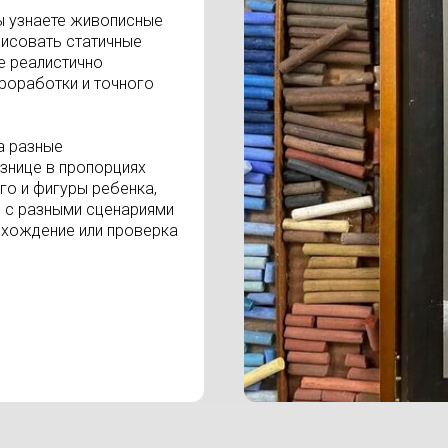
ы узнаете живописные
рисовать статичные
е реалистично
роработки и точного
а разные
знице в пропорциях
го и фигуры ребенка,
 с разными сценариями
хождение или проверка