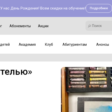
У нас День Рождения! Всем скидки на обучение!
Подробнее
Поиск
Академия
Клуб
Мастер-классы
Поиск
ог
Абонементы
Акции
детей
Академия
Клуб
Абитуриентам
Анонсы
стелью»