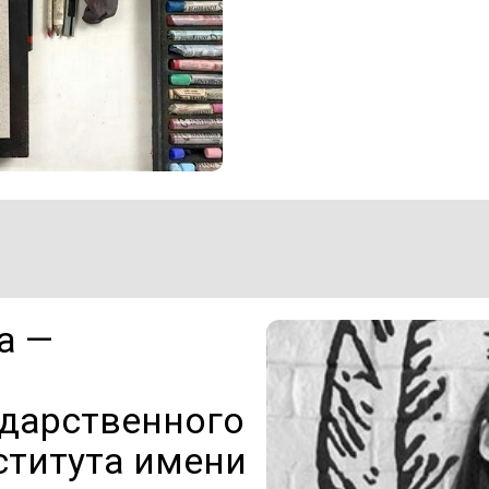
а —
ударственного
ститута имени