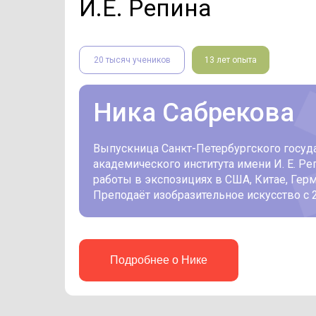
И.Е. Репина
20 тысяч учеников
13 лет опыта
Ника Сабрекова
Выпускница Санкт-Петербургского госуд
академического института имени И. Е. Ре
работы в экспозициях в США, Китае, Герм
Преподаёт изобразительное искусство с 2
Подробнее о Нике