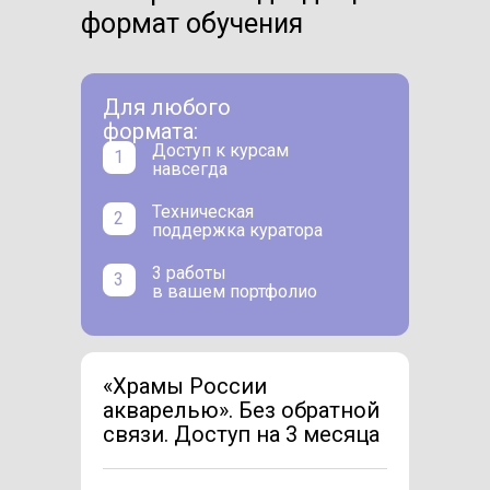
формат обучения
Для любого
формата:
Доступ к курсам
1
навсегда
Техническая
2
поддержка куратора
3 работы
3
в вашем портфолио
«Храмы России
акварелью». Без обратной
связи. Доступ на 3 месяца