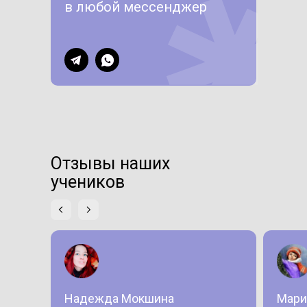
в любой мессенджер
Отзывы наших
учеников
Надежда Мокшина
Мари