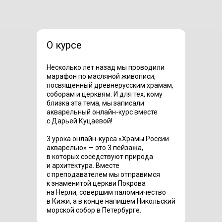
О курсе
Несколько лет назад мы проводили
марафон по масляной живописи,
посвященный древнерусским храмам,
соборам и церквям. И для тех, кому
близка эта тема, мы записали
акварельный онлайн-курс вместе
с Дарьей Куцаевой!
3 урока онлайн-курса «Храмы России
акварелью» — это 3 пейзажа,
в которых соседствуют природа
и архитектура. Вместе
с преподавателем мы отправимся
к знаменитой церкви Покрова
на Нерли, совершим паломничество
в Кижи, а в конце напишем Никольский
морской собор в Петербурге.