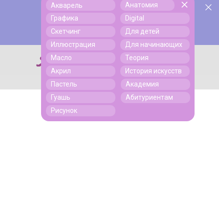
Анатомия
Акварель
У нас День Рождения! Всем скидки на обучение!
Поиск
Графика
Digital
Подробнее
Скетчинг
Для детей
Иллюстрация
Для начинающих
Масло
Теория
Поиск
Акрил
История искусств
Пастель
Академия
Гуашь
Абитуриентам
Рисунок