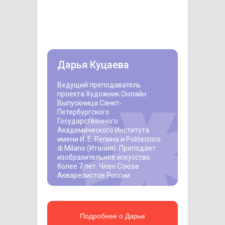
Дарья Куцаева
Ведущий преподаватель
проекта Художник Онлайн.
Выпускница Санкт-
Петербургского
Государственного
Академического Института
имени И. Е. Репина и Politecnico
di Milano (Италия). Преподает
изобразительное искусство
более 7 лет. Член Союза
Акварелистов России.
Подробнее о Дарье