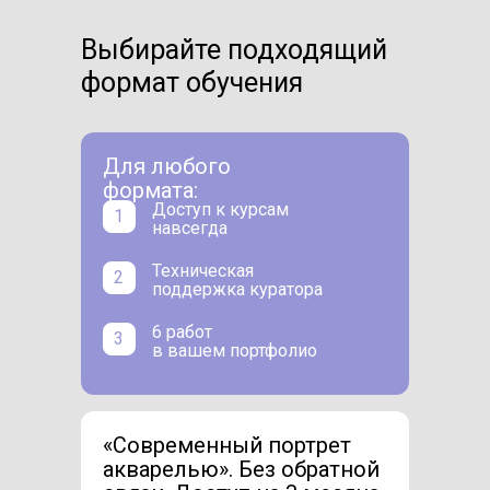
Выбирайте подходящий
формат обучения
Для любого
формата:
Доступ к курсам
1
навсегда
Техническая
2
поддержка куратора
6 работ
3
в вашем портфолио
«Современный портрет
акварелью». Без обратной