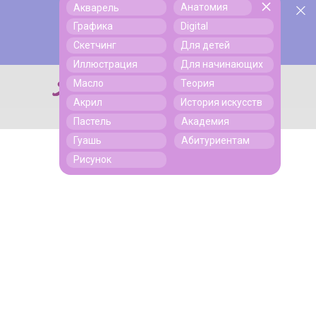
Анатомия
Акварель
У нас День Рождения! Всем скидки на обучение!
Поиск
Графика
Digital
Подробнее
Скетчинг
Для детей
Иллюстрация
Для начинающих
Масло
Теория
Поиск
Акрил
История искусств
Пастель
Академия
Гуашь
Абитуриентам
Рисунок