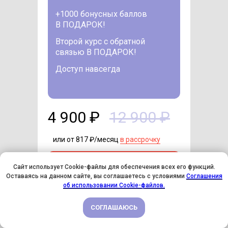
+1000 бонусных баллов
В ПОДАРОК!
Второй курс с обратной
связью В ПОДАРОК!
Доступ навсегда
4 900 ₽
12 900 ₽
или от 817 ₽/месяц
в рассрочку
Купить курс со скидкой
Сайт использует Cookie-файлы для обеспечения всех его функций.
Оставаясь на данном сайте, вы соглашаетесь с условиями
Соглашения
У НАС ДЕНЬ РОЖДЕНИЯ! ВСЕМ СКИДКИ НА ОБУЧЕНИЕ!
об использовании Cookie-файлов.
СОГЛАШАЮСЬ
ПОДРОБНЕЕ