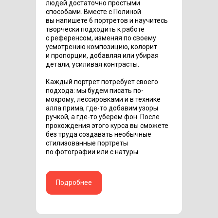
людей достаточно простыми
способами. Вместе с Полиной
вы напишете 6 портретов и научитесь
творчески подходить к работе
с референсом, изменяя по своему
усмотрению композицию, колорит
и пропорции, добавляя или убирая
детали, усиливая контрасты.
Каждый портрет потребует своего
подхода: мы будем писать по-
мокрому, лессировками и в технике
алла прима, где-то добавим узоры
ручкой, а где-то уберем фон. После
прохождения этого курса вы сможете
без труда создавать необычные
стилизованные портреты
по фотографии или с натуры.
Подробнее