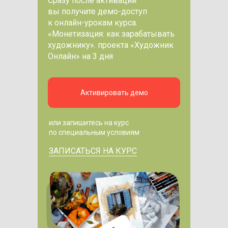
Сразу после активации
вы получите демо-доступ
к онлайн-урокам курса.
«Монетизация: как зарабатывать
художнику». проекта «Художник
Онлайн» на 3 дня
Активировать демо
или запишитесь на курс
по специальным условиям
ЗАПИСАТЬСЯ НА КУРС