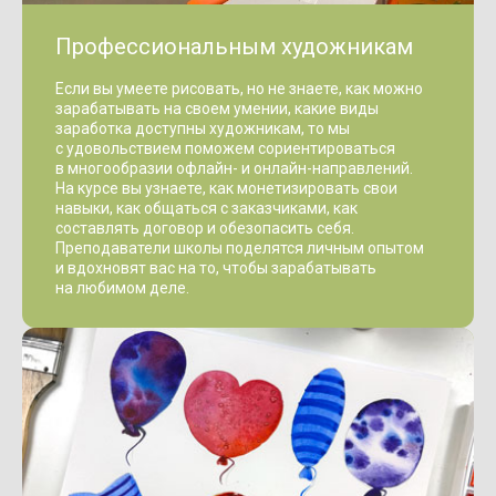
Профессиональным художникам
Если вы умеете рисовать, но не знаете, как можно
зарабатывать на своем умении, какие виды
заработка доступны художникам, то мы
с удовольствием поможем сориентироваться
в многообразии офлайн- и онлайн-направлений.
На курсе вы узнаете, как монетизировать свои
навыки, как общаться с заказчиками, как
составлять договор и обезопасить себя.
Преподаватели школы поделятся личным опытом
и вдохновят вас на то, чтобы зарабатывать
на любимом деле.