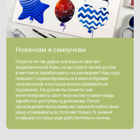
Новичкам и самоучкам
Рисуете не так давно или вам не хватает
академической базы, но вы горите своим делом
и мечтаете зарабатывать на рисовании? Наш курс
поможет сориентироваться в многообразии
направлений, в которых можно развиваться
художнику. На уроках вы узнаете, как
монетизировать свое творчество и какие виды
заработка доступны художникам. После
прохождения программы вы сможете найти свою
нишу и развиваться, получая только те знания
и навыки, которые вам действительно нужны.